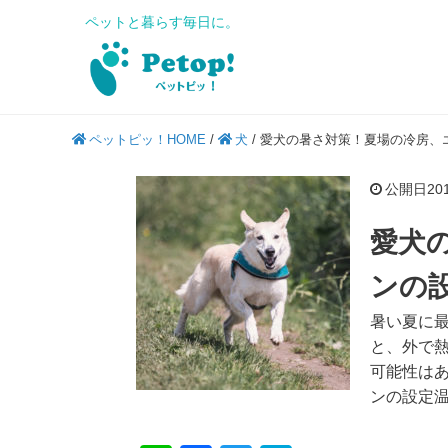
ペットと暮らす毎日に。
ペットピッ！HOME
/
犬
/
愛犬の暑さ対策！夏場の冷房、
公開日2019
愛犬
ンの
暑い夏に
と、外で
可能性は
ンの設定