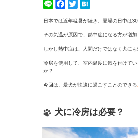
Li
F
T
H
n
a
wi
at
日本では近年猛暑が続き、夏場の日中は3
e
c
tt
e
e
er
n
その気温が原因で、熱中症になる方が増加
b
a
しかし熱中症は、人間だけではなく犬にも
o
o
冷房を使用して、室内温度に気を付けてい
k
か？
今回は、愛犬が快適に過ごすことのできる
犬に冷房は必要？