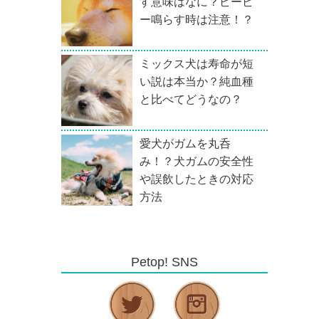
す意味はなに？ピーピ
ー鳴らす時は注意！？
ミックス犬は寿命が短
い説は本当か？純血種
と比べてどうなの？
愛犬がガムを丸呑
み！？犬ガムの安全性
や誤飲したときの対応
方法
Petop! SNS