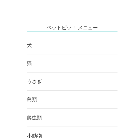
ペットピッ！ メニュー
犬
猫
うさぎ
鳥類
爬虫類
小動物