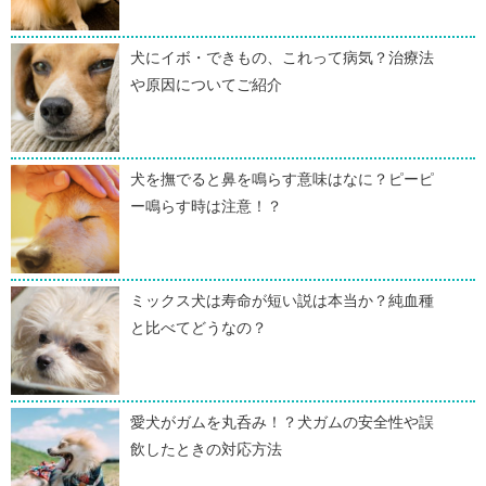
犬にイボ・できもの、これって病気？治療法
や原因についてご紹介
犬を撫でると鼻を鳴らす意味はなに？ピーピ
ー鳴らす時は注意！？
ミックス犬は寿命が短い説は本当か？純血種
と比べてどうなの？
愛犬がガムを丸呑み！？犬ガムの安全性や誤
飲したときの対応方法