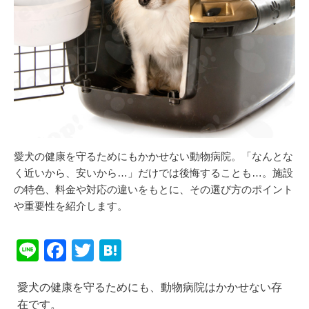
愛犬の健康を守るためにもかかせない動物病院。「なんとな
く近いから、安いから…」だけでは後悔することも…。施設
の特色、料金や対応の違いをもとに、その選び方のポイント
や重要性を紹介します。
Li
F
T
H
n
a
wi
at
愛犬の健康を守るためにも、動物病院はかかせない存
e
c
tt
e
在です。