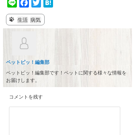
Li
F
T
H
n
a
wi
at
e
c
tt
e
生活
病気
e
er
n
b
a
o
o
ペットピッ！編集部
k
ペットピッ！編集部です！ペットに関する様々な情報を
お届けします。
コメントを残す