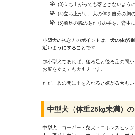
(3)立ち上がっても落とさないよ
(4)立ち上がり、犬の体を自分の胸
(5)前足の脇のあたりの手を、背
小型犬の抱き方のポイントは、
犬の体が地
近いようにする
ことです。
超小型犬であれば、後ろ足と後ろ足の間か
お尻を支えても大丈夫です。
ただ、股の間に手を入れると嫌がる犬もい
中型犬（体重25㎏未満）
中型犬：コーギー・柴犬・ニホンスピッツ