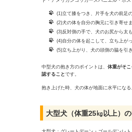
ト・アメリカンコッカースパニエル・ボス
(1)立て膝をつき、片手を犬の前足
(2)犬の体を自分の胸元に引き寄せ
(3)反対側の手で、犬のお尻から
(4)自分の体を起こして、立ち上
(5)立ち上がり、犬の頭側の脇を
中型犬の抱き方のポイントは、
体重がそこ
認すること
です。
抱き上げた時、犬の体が地面に水平になる
大型犬（体重25㎏以上）
大型犬：グレートデーン・ゴールデンレト