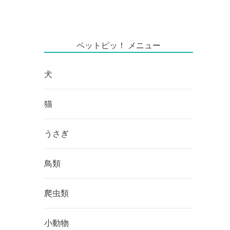
ペットピッ！ メニュー
犬
猫
うさぎ
鳥類
爬虫類
小動物