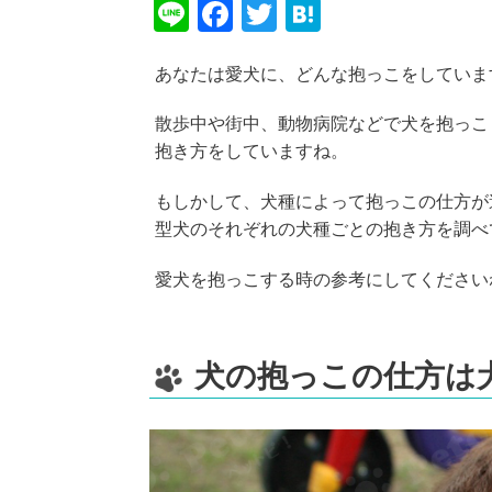
Li
F
T
H
n
a
wi
at
あなたは愛犬に、どんな抱っこをしていま
e
c
tt
e
e
er
n
散歩中や街中、動物病院などで犬を抱っこ
b
a
抱き方をしていますね。
o
もしかして、犬種によって抱っこの仕方が
o
型犬のそれぞれの犬種ごとの抱き方を調べ
k
愛犬を抱っこする時の参考にしてください
犬の抱っこの仕方は