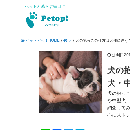
ペットと暮らす毎日に。
ペットピッ！HOME
/
犬
/
犬の抱っこの仕方は犬種に違う
公開日2019
犬の
犬・
犬の抱っ
や中型犬
調査して
心にスト