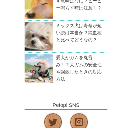
す意味はなに？ピーピ
ー鳴らす時は注意！？
ミックス犬は寿命が短
い説は本当か？純血種
と比べてどうなの？
愛犬がガムを丸呑
み！？犬ガムの安全性
や誤飲したときの対応
方法
Petop! SNS