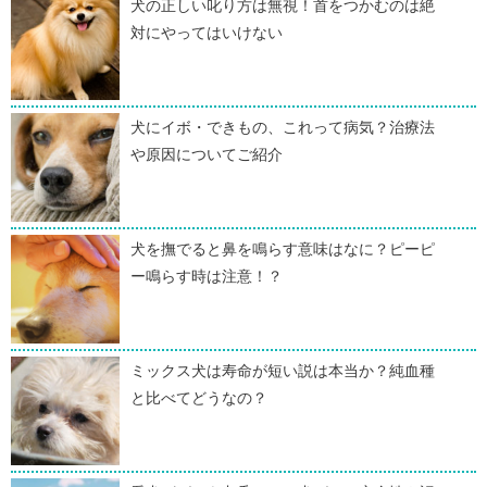
犬の正しい叱り方は無視！首をつかむのは絶
対にやってはいけない
犬にイボ・できもの、これって病気？治療法
や原因についてご紹介
犬を撫でると鼻を鳴らす意味はなに？ピーピ
ー鳴らす時は注意！？
ミックス犬は寿命が短い説は本当か？純血種
と比べてどうなの？