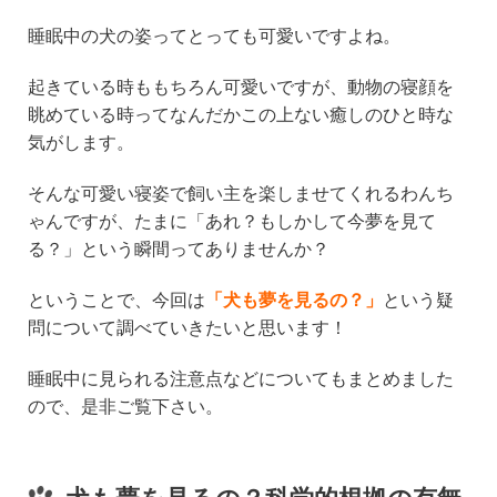
n
a
wi
at
睡眠中の犬の姿ってとっても可愛いですよね。
e
c
tt
e
e
er
n
起きている時ももちろん可愛いですが、動物の寝顔を
b
a
眺めている時ってなんだかこの上ない癒しのひと時な
気がします。
o
o
そんな可愛い寝姿で飼い主を楽しませてくれるわんち
k
ゃんですが、たまに「あれ？もしかして今夢を見て
る？」という瞬間ってありませんか？
ということで、今回は
「犬も夢を見るの？」
という疑
問について調べていきたいと思います！
睡眠中に見られる注意点などについてもまとめました
ので、是非ご覧下さい。