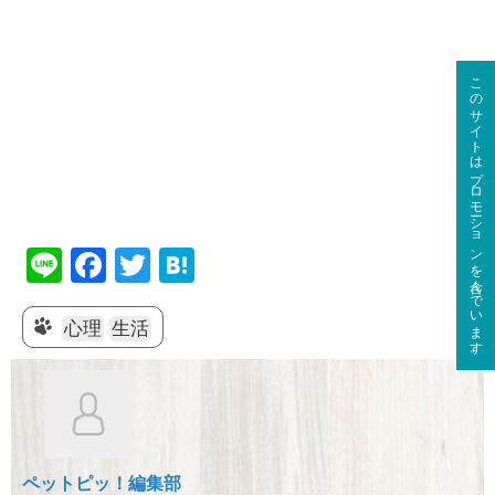
このサイトはプロモーションを含んでいます。
Li
F
T
H
n
a
wi
at
e
c
tt
e
心理
生活
e
er
n
b
a
o
o
ペットピッ！編集部