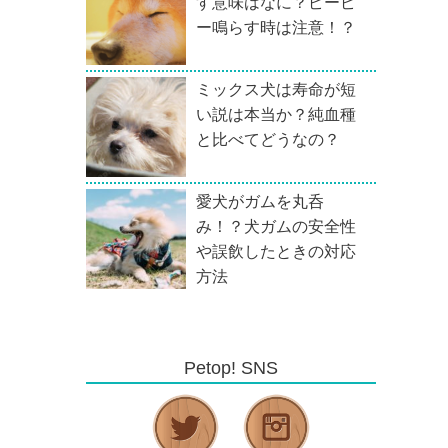
す意味はなに？ピーピ
ー鳴らす時は注意！？
ミックス犬は寿命が短
い説は本当か？純血種
と比べてどうなの？
愛犬がガムを丸呑
み！？犬ガムの安全性
や誤飲したときの対応
方法
Petop! SNS