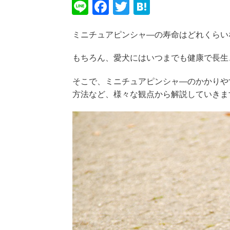
Li
F
T
H
n
a
wi
at
ミニチュアピンシャ―の寿命はどれくらい
e
c
tt
e
e
er
n
もちろん、愛犬にはいつまでも健康で長生
b
a
そこで、ミニチュアピンシャ―のかかりや
o
方法など、様々な観点から解説していきま
o
k