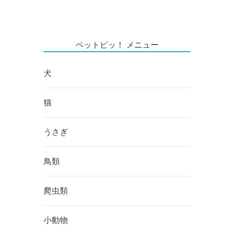
ペットピッ！ メニュー
犬
猫
うさぎ
鳥類
爬虫類
小動物