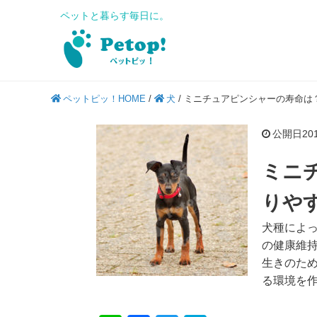
ペットと暮らす毎日に。
ペットピッ！HOME
/
犬
/
ミニチュアピンシャーの寿命は
公開日2018
ミニ
りや
犬種によ
の健康維
生きのた
る環境を