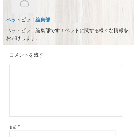
o
o
ペットピッ！編集部
k
ペットピッ！編集部です！ペットに関する様々な情報を
お届けします。
コメントを残す
*
名前