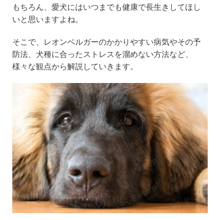
e
er
n
もちろん、愛犬にはいつまでも健康で長生きしてほし
b
a
いと思いますよね。
o
そこで、レオンベルガーのかかりやすい病気やその予
o
防法、犬種に合ったストレスを溜めない方法など、
k
様々な観点から解説していきます。