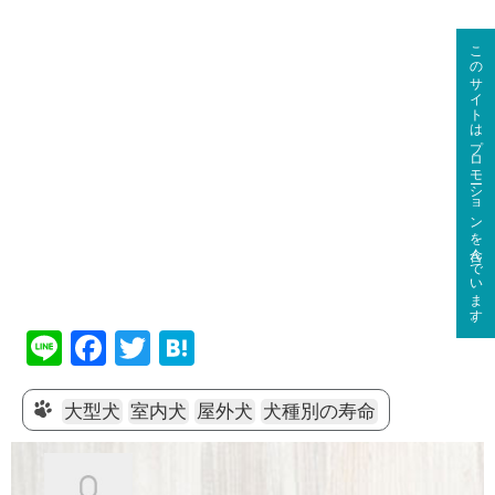
このサイトはプロモーションを含んでいます。
Li
F
T
H
n
a
wi
at
e
c
tt
e
大型犬
室内犬
屋外犬
犬種別の寿命
e
er
n
b
a