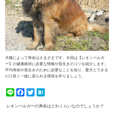
犬種によって寿命はさまざまです。今回は【レオンベルガ
ー】の健康維持に必要な情報や長生きのコツを紹介します。
平均寿命や長生きのために必要なことを知り、愛犬とできる
だけ長く一緒に居られる環境を作りましょう。
Li
F
T
H
n
a
wi
at
レオンベルガーの寿命はどれくらいなのでしょうか？
e
c
tt
e