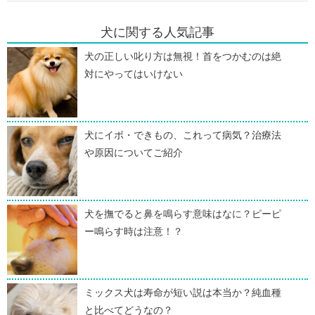
犬に関する人気記事
犬の正しい叱り方は無視！首をつかむのは絶
対にやってはいけない
犬にイボ・できもの、これって病気？治療法
や原因についてご紹介
犬を撫でると鼻を鳴らす意味はなに？ピーピ
ー鳴らす時は注意！？
ミックス犬は寿命が短い説は本当か？純血種
と比べてどうなの？