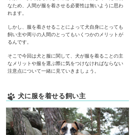
e
c
tt
e
なため、人間が服を着させる必要性は無いように思わ
e
er
n
れます。
b
a
しかし、服を着させることによって犬自身にとっても
o
飼い主や周りの人間のとってもいくつかのメリットが
o
るんです。
k
そこで今回は犬と服に関して、犬が服を着ることの主
なメリットや服を選ぶ際に気をつけなければならない
注意点について一緒に見ていきましょう。
犬に服を着せる飼い主