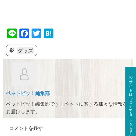
Li
F
T
H
n
a
wi
at
e
c
tt
e
グッズ
e
er
n
b
a
このサイトはプロモーションを含んでいます。
o
o
ペットピッ！編集部
k
ペットピッ！編集部です！ペットに関する様々な情報を
お届けします。
コメントを残す