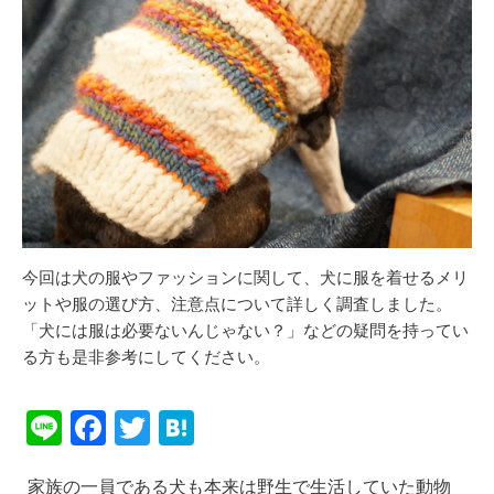
今回は犬の服やファッションに関して、犬に服を着せるメリ
ットや服の選び方、注意点について詳しく調査しました。
「犬には服は必要ないんじゃない？」などの疑問を持ってい
る方も是非参考にしてください。
Li
F
T
H
n
a
wi
at
家族の一員である犬も本来は野生で生活していた動物