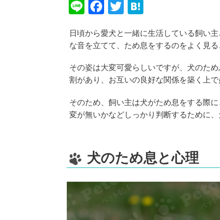
Li
F
T
H
n
a
wi
at
日頃から愛犬と一緒に生活している飼い主
e
c
tt
e
な音を立てて、ため息をするのをよく見る
e
er
n
b
a
その姿は大変可愛らしいですが、犬のため
割があり、お互いの良好な関係を築く上で
o
o
そのため、飼い主は犬がため息をする際に
k
変が無いかなどしっかり判断するために、
犬のため息と心理