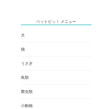
ペットピッ！ メニュー
犬
猫
うさぎ
鳥類
爬虫類
小動物