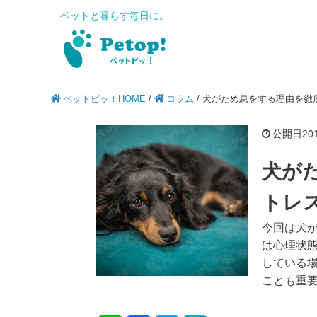
ペットと暮らす毎日に。
ペットピッ！HOME
/
コラム
/
犬がため息をする理由を徹
公開日2018
犬が
トレ
今回は犬
は心理状
している
ことも重