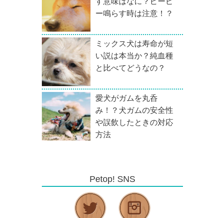
す意味はなに？ピーピ
ー鳴らす時は注意！？
ミックス犬は寿命が短
い説は本当か？純血種
と比べてどうなの？
愛犬がガムを丸呑
み！？犬ガムの安全性
や誤飲したときの対応
方法
Petop! SNS