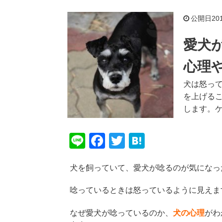
公開日2019
愛犬
心理
犬は怒っ
を上げる
します。
Li
F
T
H
n
a
wi
at
犬を飼っていて、愛犬が唸るのが気になっ
e
c
tt
e
e
er
n
唸っているときは怒っているように見えま
b
a
なぜ愛犬が唸っているのか、
犬の心理
がわ
o