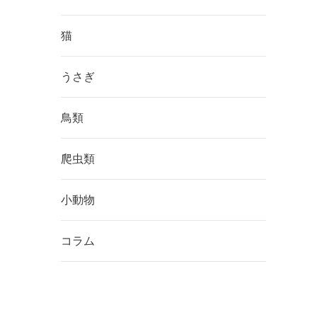
猫
うさぎ
鳥類
爬虫類
小動物
コラム