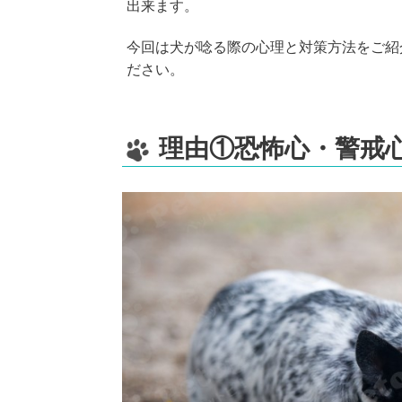
出来ます。
o
k
今回は犬が唸る際の心理と対策方法をご紹
ださい。
理由①恐怖心・警戒