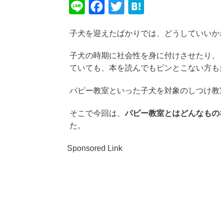
Li
F
T
H
n
a
wi
at
子犬を迎えたばかりでは、どうしていいか
e
c
tt
e
e
er
n
子犬の時期に社会性を身に付けさせたり、
b
a
ていても、本を読んでもピンとこない方も
o
パピー教室といった子犬を対象のしつけ教
o
k
そこで今回は、
パピー教室とはどんなもの
た。
Sponsored Link