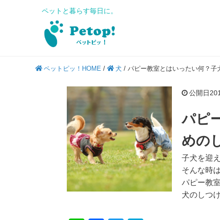
ペットと暮らす毎日に。
ペットピッ！HOME
/
犬
/
パピー教室とはいったい何？子
公開日2019
パピ
めの
子犬を迎
そんな時
パピー教
犬のしつ