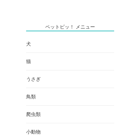
ペットピッ！ メニュー
犬
猫
うさぎ
鳥類
爬虫類
小動物