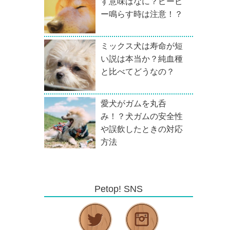
す意味はなに？ピーピ
ー鳴らす時は注意！？
ミックス犬は寿命が短
い説は本当か？純血種
と比べてどうなの？
愛犬がガムを丸呑
み！？犬ガムの安全性
や誤飲したときの対応
方法
Petop! SNS