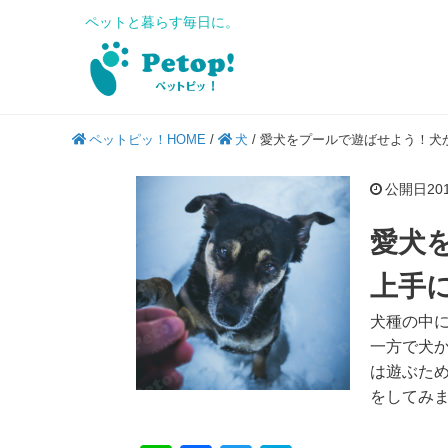
ペットと暮らす毎日に。
ペットピッ！HOME
/
犬
/
愛犬をプールで遊ばせよう！犬
公開日2019
愛犬
上手
犬種の中
一方で犬
は遊ぶた
をしてみ