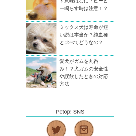
す意味はなに？ピーピ
ー鳴らす時は注意！？
ミックス犬は寿命が短
い説は本当か？純血種
と比べてどうなの？
愛犬がガムを丸呑
み！？犬ガムの安全性
や誤飲したときの対応
方法
Petop! SNS