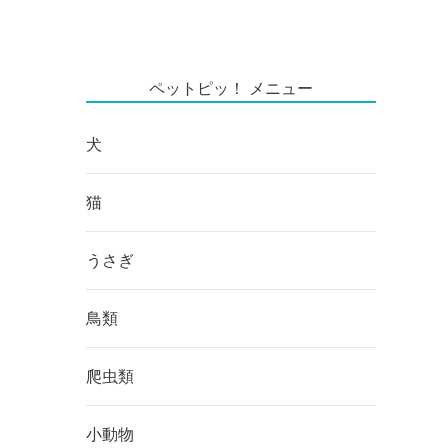
ペットピッ！ メニュー
犬
猫
うさぎ
鳥類
爬虫類
小動物