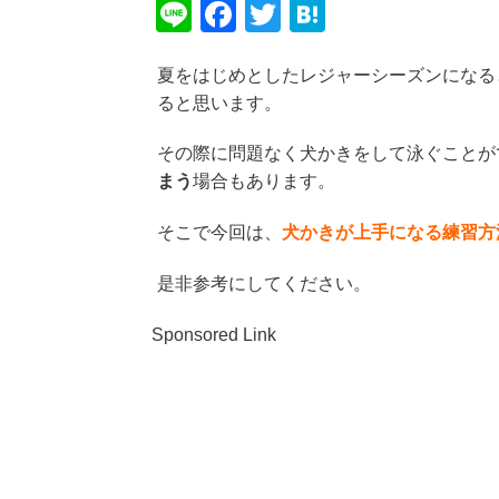
Li
F
T
H
n
a
wi
at
夏をはじめとしたレジャーシーズンになる
e
c
tt
e
ると思います。
e
er
n
b
a
その際に問題なく犬かきをして泳ぐことが
まう
場合もあります。
o
o
そこで今回は、
犬かきが上手になる練習方
k
是非参考にしてください。
Sponsored Link