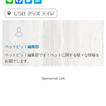
Li
F
T
H
n
a
wi
at
e
c
tt
e
しつけ
グッズ
トイレ
e
er
n
b
a
o
o
ペットピッ！編集部
k
ペットピッ！編集部です！ペットに関する様々な情報を
お届けします。
Sponsored Link