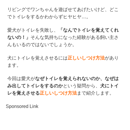
n
a
wi
at
リビングでワンちゃんを遊ばせてあげたいけど、どこ
e
c
tt
e
でトイレをするかわからずヒヤヒヤ…。
e
er
n
b
a
愛犬がトイレを失敗し、
「なんでトイレを覚えてくれ
ないの！」
そんな気持ちになった経験がある飼い主さ
o
んもいるのではないでしょうか。
o
k
犬にトイレを覚えさせるには
正しいしつけ方法
があり
ます。
今回は愛犬が
なぜトイレを覚えられないのか、なぜは
み出してトイレをするのか
という疑問から、
犬にトイ
レを覚えさせる
正しいしつけ方法
まで紹介します。
Sponsored Link