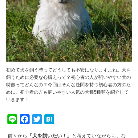
初めて犬を飼う時ってどうしても不安になりますよね。犬を
飼うために必要な心構えって？初心者の人が飼いやすい犬の
特徴ってどんなの？今回はそんな疑問を持つ初心者の方のた
めに、初心者の方も飼いやすい人気の犬種5種類を紹介して
いきます！
Li
F
T
H
n
a
wi
at
前々から
「犬を飼いたい！」
と考えていながらも、な