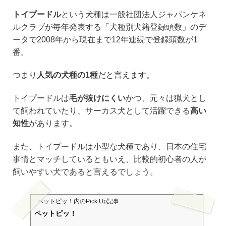
トイプードル
という犬種は一般社団法人ジャパンケネ
ルクラブが毎年発表する「犬種別犬籍登録頭数」のデ
ータで2008年から現在まで12年連続で登録頭数が1
番。
つまり
人気の犬種の1種
だと言えます。
トイプードルは
毛が抜けにくい
かつ、元々は猟犬とし
て飼われていたり、サーカス犬として活躍できる
高い
知性
があります。
また、トイプードルは小型な犬種であり、日本の住宅
事情とマッチしているともいえ、比較的初心者の人が
飼いやすい犬であると言えるでしょう。
ペットピッ！
内のPick Up記事
ペットピッ！