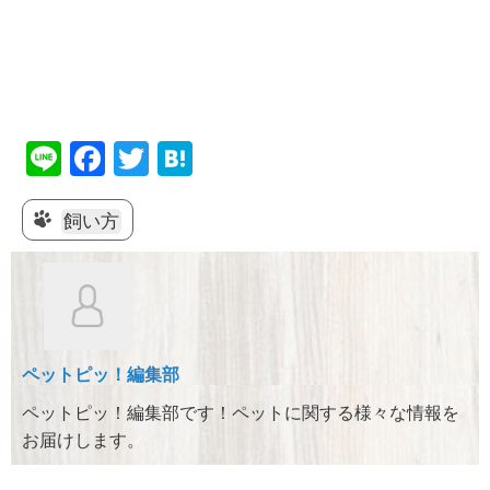
Li
F
T
H
n
a
wi
at
e
c
tt
e
飼い方
e
er
n
b
a
o
o
ペットピッ！編集部
k
ペットピッ！編集部です！ペットに関する様々な情報を
お届けします。