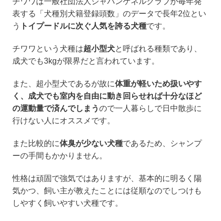
チワワは一般社団法人ジャパンケネルクラブが毎年発
表する「犬種別犬籍登録頭数」のデータで長年2位とい
う
トイプードルに次ぐ人気を誇る犬種
です。
チワワという犬種は
超小型犬
と呼ばれる種類であり、
成犬でも3kgが限界だと言われています。
また、超小型犬であるが故に
体重が軽いため扱いやす
く、成犬でも室内を自由に動き回らせれば十分なほど
の運動量で済んでしまう
ので一人暮らしで日中散歩に
行けない人にオススメです。
また比較的に
体臭が少ない犬種
であるため、シャンプ
ーの手間もかかりません。
性格は頑固で強気ではありますが、基本的に明るく陽
気かつ、飼い主が教えたことには従順なのでしつけも
しやすく飼いやすい犬種です。