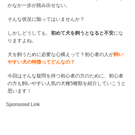
e
c
tt
e
かなか一歩が踏み出せない。
e
er
n
b
a
そんな状況に陥ってはいませんか？
o
しかしどうしても、
初めて犬を飼うとなると不安
にな
o
りますよね。
k
犬を飼うために必要な心構えって？初心者の人が
飼い
やすい犬の特徴ってどんなの？
今回はそんな疑問を持つ初心者の方のために、初心者
の方も飼いやすい人気の犬種5種類を紹介していこうと
思います！
Sponsored Link