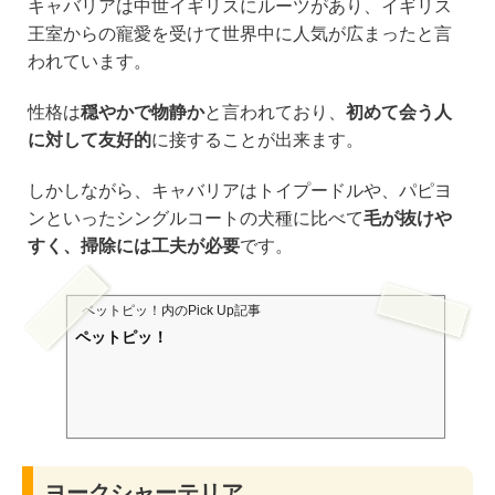
キャバリアは中世イギリスにルーツがあり、イギリス
王室からの寵愛を受けて世界中に人気が広まったと言
われています。
性格は
穏やかで物静か
と言われており、
初めて会う人
に対して友好的
に接することが出来ます。
しかしながら、キャバリアはトイプードルや、パピヨ
ンといったシングルコートの犬種に比べて
毛が抜けや
すく、掃除には工夫が必要
です。
ペットピッ！
内のPick Up記事
ペットピッ！
ヨークシャーテリア