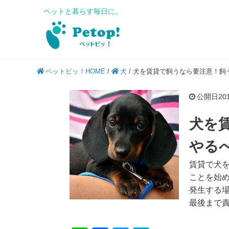
ペットと暮らす毎日に。
ペットピッ！HOME
/
犬
/
犬を賃貸で飼うなら要注意！飼
公開日2019
犬を
やる
賃貸で犬
ことを始
発生する
最後まで