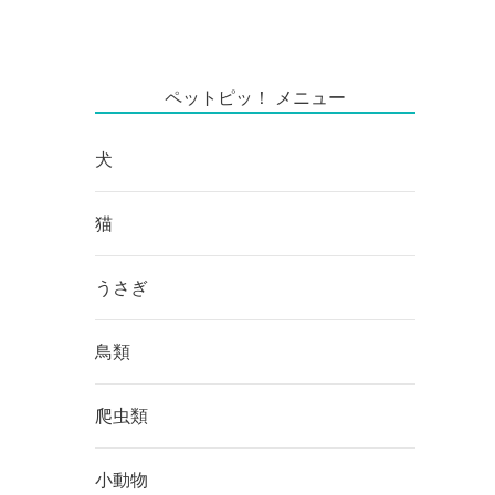
ペットピッ！ メニュー
犬
猫
うさぎ
鳥類
爬虫類
小動物