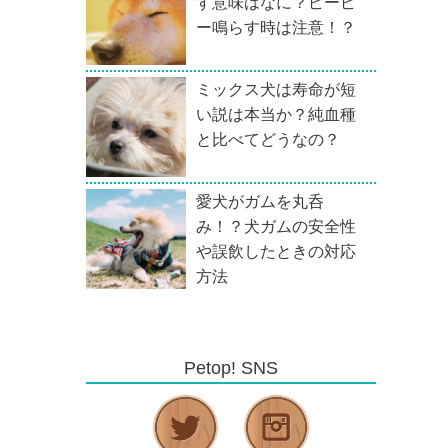
す意味はなに？ピーピ
ー鳴らす時は注意！？
ミックス犬は寿命が短
い説は本当か？純血種
と比べてどうなの？
愛犬がガムを丸呑
み！？犬ガムの安全性
や誤飲したときの対応
方法
Petop! SNS