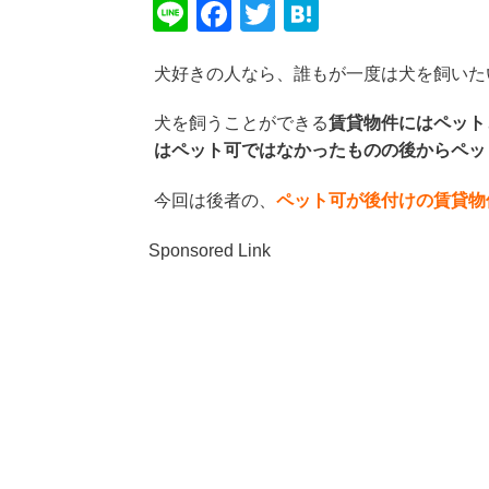
Li
F
T
H
n
a
wi
at
犬好きの人なら、誰もが一度は犬を飼いた
e
c
tt
e
e
er
n
犬を飼うことができる
賃貸物件にはペット
b
a
はペット可ではなかったものの後からペッ
o
今回は後者の、
ペット可が後付けの賃貸物
o
k
Sponsored Link