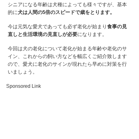
e
er
n
シニアになる年齢は犬種によっても様々ですが、基本
b
a
的に
犬は人間の5倍のスピードで歳をとります。
o
今は元気な愛犬であっても必ず老化が始まり
食事の見
o
直しと生活環境の見直しが必要
になります。
k
今回は犬の老化について老化が始まる年齢や老化のサ
イン、これからの飼い方などを幅広くご紹介致します
ので、愛犬に老化のサインが現れたら早めに対策を行
いましょう。
Sponsored Link