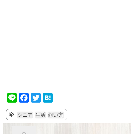
Li
F
T
H
n
a
wi
at
e
c
tt
e
シニア
生活
飼い方
e
er
n