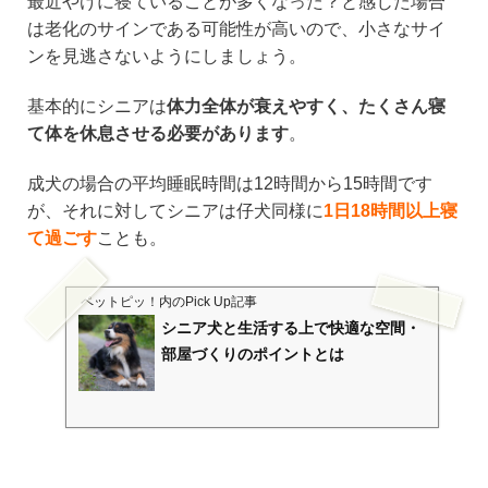
最近やけに寝ていることが多くなった？と感じた場合
は老化のサインである可能性が高いので、小さなサイ
ンを見逃さないようにしましょう。
基本的にシニアは
体力全体が衰えやすく、たくさん寝
て体を休息させる必要があります
。
成犬の場合の平均睡眠時間は12時間から15時間です
が、それに対してシニアは仔犬同様に
1日18時間以上寝
て過ごす
ことも。
ペットピッ！
内のPick Up記事
シニア犬と生活する上で快適な空間・
部屋づくりのポイントとは