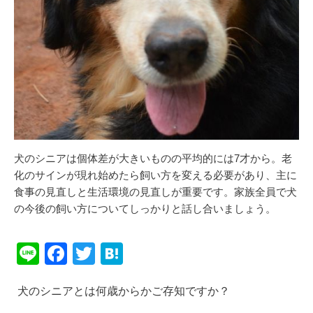
犬のシニアは個体差が大きいものの平均的には7才から。老
化のサインが現れ始めたら飼い方を変える必要があり、主に
食事の見直しと生活環境の見直しが重要です。家族全員で犬
の今後の飼い方についてしっかりと話し合いましょう。
Li
F
T
H
n
a
wi
at
犬のシニアとは何歳からかご存知ですか？
e
c
tt
e