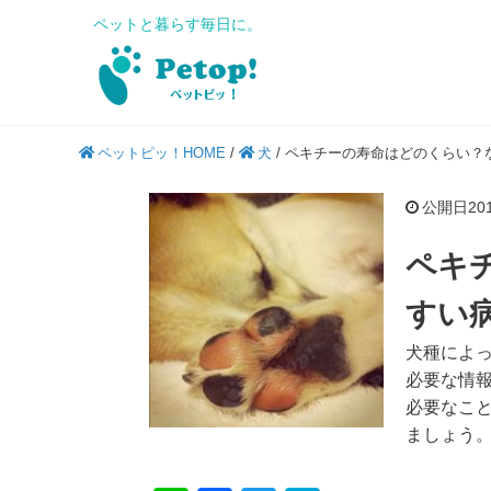
ペットと暮らす毎日に。
ペットピッ！HOME
/
犬
/
ペキチーの寿命はどのくらい？
公開日2018
ペキ
すい
犬種によ
必要な情
必要なこ
ましょう