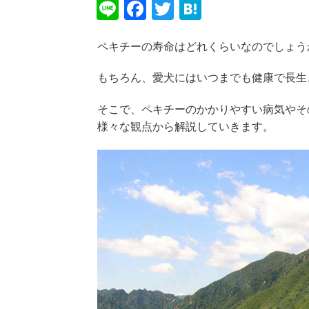
Li
F
T
H
n
a
wi
at
ペキチーの寿命はどれくらいなのでしょう
e
c
tt
e
e
er
n
もちろん、愛犬にはいつまでも健康で長生
b
a
そこで、ペキチーのかかりやすい病気やそ
o
様々な観点から解説していきます。
o
k