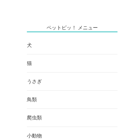
ペットピッ！ メニュー
犬
猫
うさぎ
鳥類
爬虫類
小動物