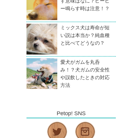
す意味はなに？ピーピ
ー鳴らす時は注意！？
ミックス犬は寿命が短
い説は本当か？純血種
と比べてどうなの？
愛犬がガムを丸呑
み！？犬ガムの安全性
や誤飲したときの対応
方法
Petop! SNS