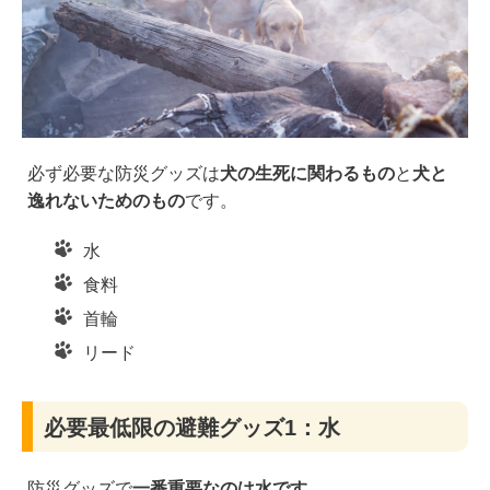
必ず必要な防災グッズは
犬の生死に関わるもの
と
犬と
逸れないためのもの
です。
水
食料
首輪
リード
必要最低限の避難グッズ1：水
防災グッズで
一番重要なのは水です。