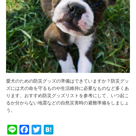
愛犬のための防災グッズの準備はできていますか？防災グッ
ズには犬の命を守るものや生活維持に必要なものなど多くあ
ります。おすすめ防災グッズリストを参考にして、いつ起こ
るか分からない地震などの自然災害時の避難準備をしましょ
う。
Li
F
T
H