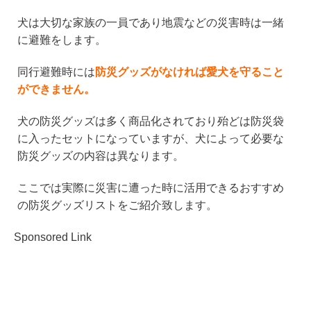
n
a
wi
at
犬は大切な家族の一員であり地震などの災害時は一緒
e
c
tt
e
に避難をします。
e
er
n
b
a
同行避難時には
防災グッズがなければ愛犬を守ること
ができません。
o
o
犬の防災グッズは多く商品化されており殆どは防災袋
k
に入ったセットになっていますが、犬によって必要な
防災グッズの内容は異なります。
ここでは実際に災害に遭った時に活用できるおすすめ
の防災グッズリストをご紹介致します。
Sponsored Link