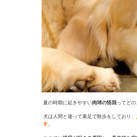
夏の時期に起きやすい
肉球の怪我
ってどの
犬は人間と違って素足で散歩をしており、
す
。