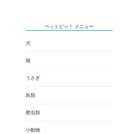
ペットピッ！ メニュー
犬
猫
うさぎ
鳥類
爬虫類
小動物