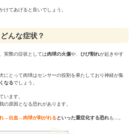
かけてあげると良いでしょう。
てどんな症状？
、実際の症状としては
肉球の火傷
や、
ひび割れ
が起きやす
犬にとって肉球はセンサーの役割を果たしており神経が集
くなる
でしょう。
ています。
我の原因となる恐れがあります。
れ→出血→肉球が剥がれる
といった重症化する恐れ
も…。