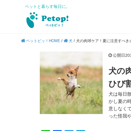
ペットと暮らす毎日に。
ペットピッ！HOME
/
犬
/
犬の肉球ケア！夏に注意すべき
公開日201
犬の
ひび
犬は毎日
かし夏の
意しなく
った怪我