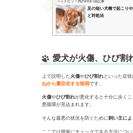
ペットピッ！
内のPick Up記事
足の短い犬種で起こりや
と対処法
愛犬が火傷、ひび割
上で説明した
火傷
や
ひび割れ
といった症状
ねから重症化する怪我
です。
火傷
や
ひび割れ
が悪化すると十分に歩くこ
悪循環が見込まれます。
そんな最悪の状況を防ぐために
飼い主によ
ここでは簡単にチェックできる方法につい