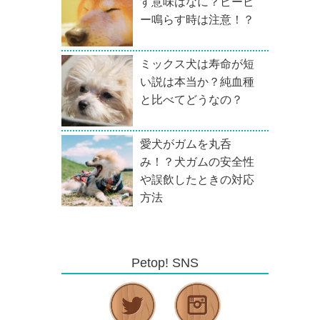
す意味はなに？ピーピ
ー鳴らす時は注意！？
ミックス犬は寿命が短
い説は本当か？純血種
と比べてどうなの？
愛犬がガムを丸呑
み！？犬ガムの安全性
や誤飲したときの対応
方法
Petop! SNS