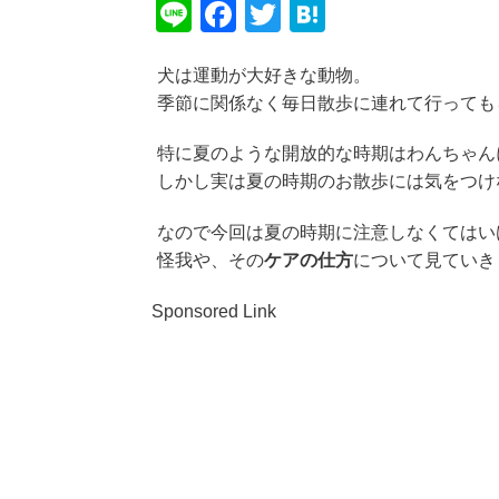
Li
F
T
H
n
a
wi
at
犬は運動が大好きな動物。
e
c
tt
e
季節に関係なく毎日散歩に連れて行っても
e
er
n
b
a
特に夏のような開放的な時期はわんちゃん
しかし実は夏の時期のお散歩には気をつけ
o
o
なので今回は夏の時期に注意しなくてはい
k
怪我や、その
ケアの仕方
について見ていき
Sponsored Link