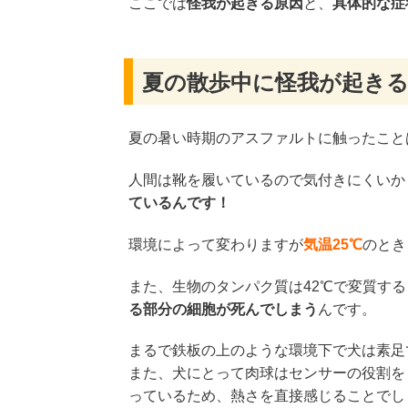
ここでは
怪我が起きる原因
と、
具体的な症
夏の散歩中に怪我が起き
夏の暑い時期のアスファルトに触ったこと
人間は靴を履いているので気付きにくいか
ているんです！
環境によって変わりますが
気温25℃
のとき
また、生物のタンパク質は42℃で変質す
る部分の細胞が死んでしまう
んです。
まるで鉄板の上のような環境下で犬は素足
また、犬にとって肉球はセンサーの役割を
っているため、熱さを直接感じることでし