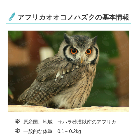
e
c
tt
e
e
er
n
アフリカオオコノハズクの基本情報
b
a
o
o
k
原産国、地域 サハラ砂漠以南のアフリカ
一般的な体重 0.1～0.2kg