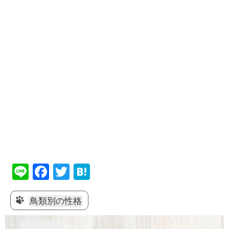
Li
F
T
H
n
a
wi
at
e
c
tt
e
鳥類別の性格
e
er
n