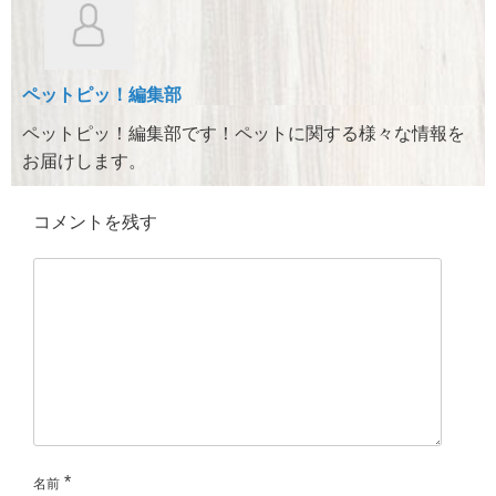
b
a
o
o
ペットピッ！編集部
k
ペットピッ！編集部です！ペットに関する様々な情報を
お届けします。
コメントを残す
*
名前