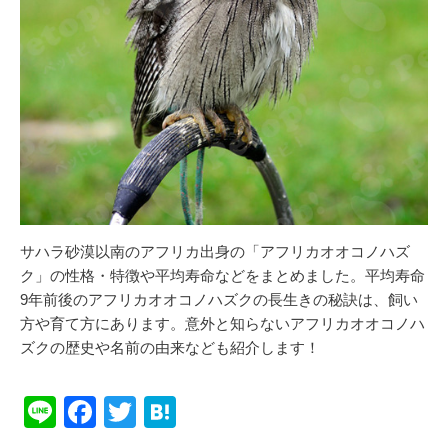
サハラ砂漠以南のアフリカ出身の「アフリカオオコノハズ
ク」の性格・特徴や平均寿命などをまとめました。平均寿命
9年前後のアフリカオオコノハズクの長生きの秘訣は、飼い
方や育て方にあります。意外と知らないアフリカオオコノハ
ズクの歴史や名前の由来なども紹介します！
Li
F
T
H
n
a
wi
at