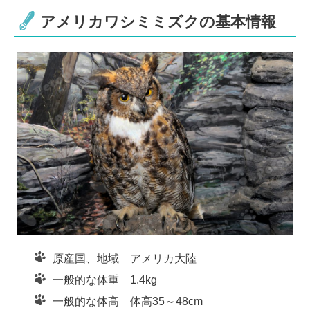
e
c
tt
e
e
er
n
アメリカワシミミズクの基本情報
b
a
o
o
k
原産国、地域 アメリカ大陸
一般的な体重 1.4kg
一般的な体高 体高35～48cm