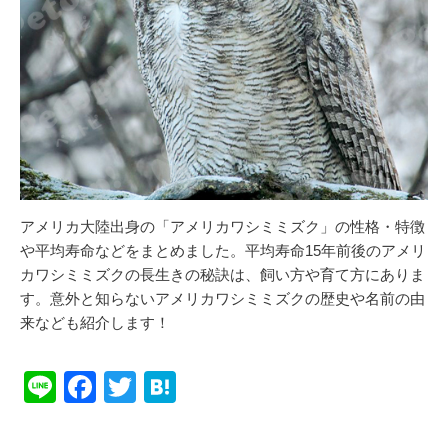
アメリカ大陸出身の「アメリカワシミミズク」の性格・特徴
や平均寿命などをまとめました。平均寿命15年前後のアメリ
カワシミミズクの長生きの秘訣は、飼い方や育て方にありま
す。意外と知らないアメリカワシミミズクの歴史や名前の由
来なども紹介します！
Li
F
T
H
n
a
wi
at