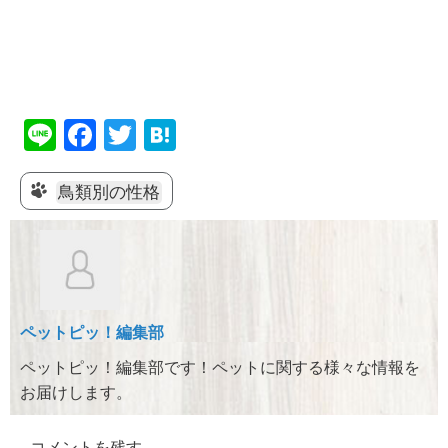
Li
F
T
H
n
a
wi
at
e
c
tt
e
鳥類別の性格
e
er
n
b
a
o
o
ペットピッ！編集部
k
ペットピッ！編集部です！ペットに関する様々な情報を
お届けします。
コメントを残す