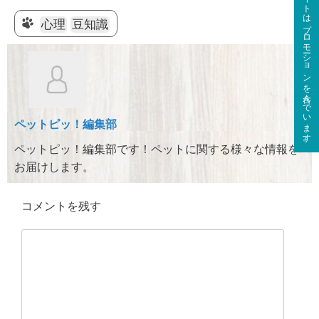
このサイトはプロモーションを含んでいます。
n
a
wi
at
e
c
tt
e
心理
豆知識
e
er
n
b
a
o
o
ペットピッ！編集部
k
ペットピッ！編集部です！ペットに関する様々な情報を
お届けします。
コメントを残す