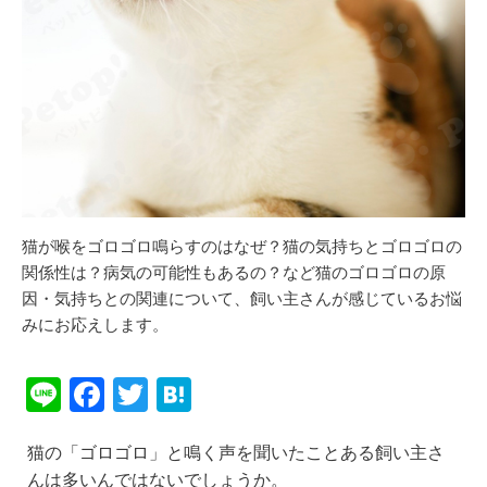
猫が喉をゴロゴロ鳴らすのはなぜ？猫の気持ちとゴロゴロの
関係性は？病気の可能性もあるの？など猫のゴロゴロの原
因・気持ちとの関連について、飼い主さんが感じているお悩
みにお応えします。
Li
F
T
H
n
a
wi
at
猫の「ゴロゴロ」と鳴く声を聞いたことある飼い主さ
e
c
tt
e
んは多いんではないでしょうか。