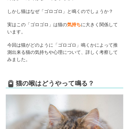
e
er
n
b
a
しかし猫はなぜ「ゴロゴロ」と鳴くのでしょうか？
o
実はこの「ゴロゴロ」は猫の
気持ち
に大きく関係して
o
います。
k
今回は猫がどのように「ゴロゴロ」鳴くかによって推
測出来る猫の気持ちや心理について、詳しく考察して
みました。
猫の喉はどうやって鳴る？