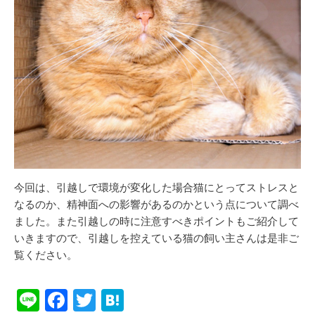
今回は、引越しで環境が変化した場合猫にとってストレスと
なるのか、精神面への影響があるのかという点について調べ
ました。また引越しの時に注意すべきポイントもご紹介して
いきますので、引越しを控えている猫の飼い主さんは是非ご
覧ください。
Li
F
T
H