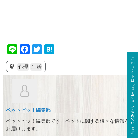
Li
F
T
H
n
a
wi
at
このサイトはプロモーションを含んでいます。
e
c
tt
e
心理
生活
e
er
n
b
a
o
o
ペットピッ！編集部
k
ペットピッ！編集部です！ペットに関する様々な情報を
お届けします。