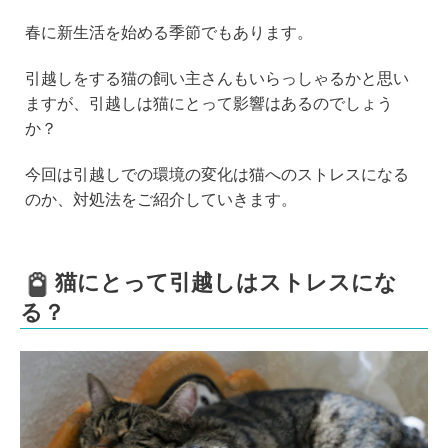
n
a
wi
at
春に新生活を始める季節でもあります。
e
c
tt
e
e
er
n
引越しをする猫の飼い主さんもいらっしゃるかと思い
b
a
ますが、引越しは猫にとって影響はあるのでしょう
か？
o
o
今回は引越しでの環境の変化は猫へのストレスになる
k
のか、対処法をご紹介していきます。
猫にとって引越しはストレスにな
る？