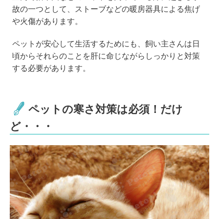
e
c
tt
e
故の一つとして、ストーブなどの暖房器具による焦げ
e
er
n
や火傷があります。
b
a
ペットが安心して生活するためにも、飼い主さんは日
o
頃からそれらのことを肝に命じながらしっかりと対策
o
する必要があります。
k
ペットの寒さ対策は必須！だけ
ど・・・