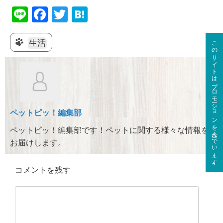
Li
F
T
H
n
a
wi
at
このサイトはプロモーションを含んでいます。
e
c
tt
e
生活
e
er
n
b
a
o
o
ペットピッ！編集部
k
ペットピッ！編集部です！ペットに関する様々な情報を
お届けします。
コメントを残す