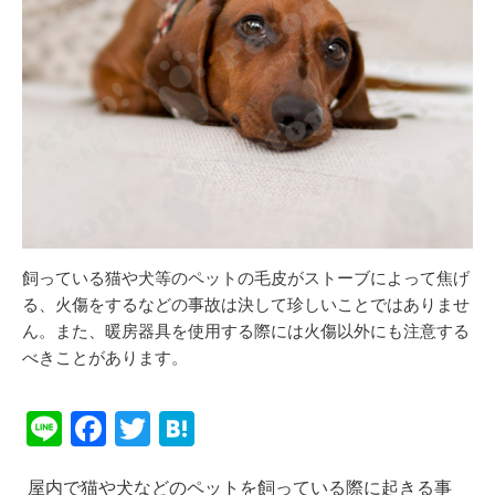
飼っている猫や犬等のペットの毛皮がストーブによって焦げ
る、火傷をするなどの事故は決して珍しいことではありませ
ん。また、暖房器具を使用する際には火傷以外にも注意する
べきことがあります。
Li
F
T
H
n
a
wi
at
屋内で猫や犬などのペットを飼っている際に起きる事