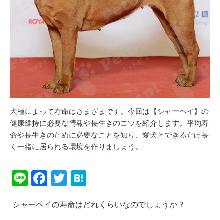
犬種によって寿命はさまざまです。今回は【シャーペイ】の
健康維持に必要な情報や長生きのコツを紹介します。平均寿
命や長生きのために必要なことを知り、愛犬とできるだけ長
く一緒に居られる環境を作りましょう。
Li
F
T
H
n
a
wi
at
シャーペイの寿命はどれくらいなのでしょうか？
e
c
tt
e