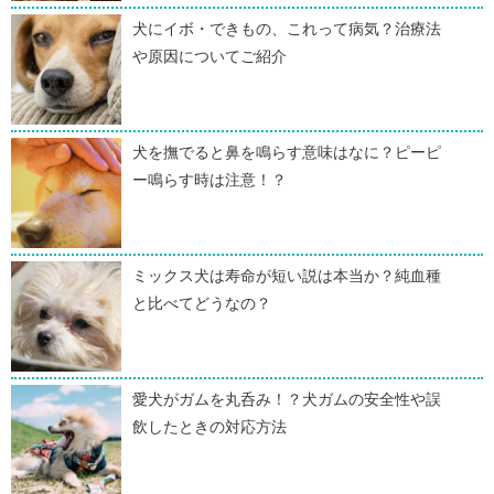
犬にイボ・できもの、これって病気？治療法
や原因についてご紹介
犬を撫でると鼻を鳴らす意味はなに？ピーピ
ー鳴らす時は注意！？
ミックス犬は寿命が短い説は本当か？純血種
と比べてどうなの？
愛犬がガムを丸呑み！？犬ガムの安全性や誤
飲したときの対応方法