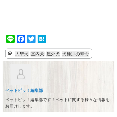
Li
F
T
H
n
a
wi
at
e
c
tt
e
大型犬
室内犬
屋外犬
犬種別の寿命
e
er
n
b
a
o
o
ペットピッ！編集部
k
ペットピッ！編集部です！ペットに関する様々な情報を
お届けします。