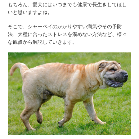
e
er
n
もちろん、愛犬にはいつまでも健康で長生きしてほし
b
a
いと思いますよね。
o
そこで、シャーペイのかかりやすい病気やその予防
o
法、犬種に合ったストレスを溜めない方法など、様々
k
な観点から解説していきます。