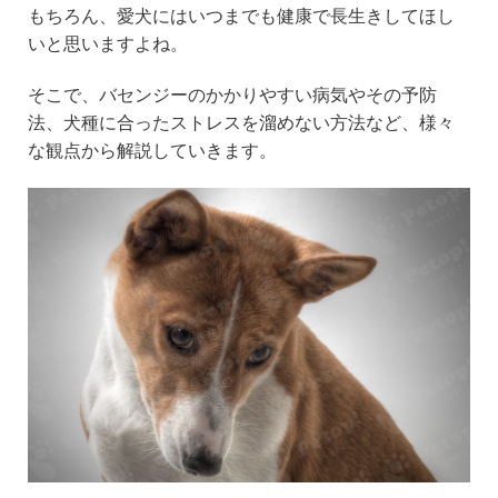
e
er
n
もちろん、愛犬にはいつまでも健康で長生きしてほし
b
a
いと思いますよね。
o
そこで、バセンジーのかかりやすい病気やその予防
o
法、犬種に合ったストレスを溜めない方法など、様々
k
な観点から解説していきます。