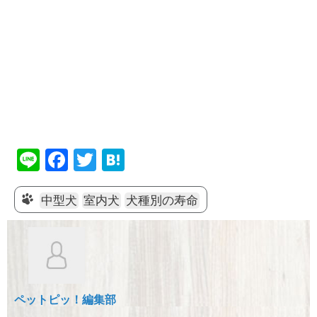
Li
F
T
H
n
a
wi
at
e
c
tt
e
中型犬
室内犬
犬種別の寿命
e
er
n
b
a
o
o
ペットピッ！編集部