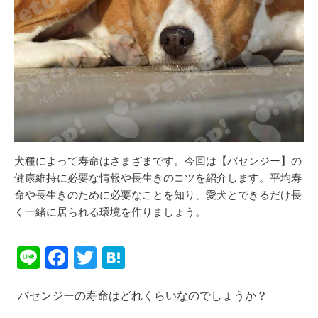
犬種によって寿命はさまざまです。今回は【バセンジー】の
健康維持に必要な情報や長生きのコツを紹介します。平均寿
命や長生きのために必要なことを知り、愛犬とできるだけ長
く一緒に居られる環境を作りましょう。
Li
F
T
H
n
a
wi
at
バセンジーの寿命はどれくらいなのでしょうか？
e
c
tt
e