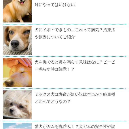
対にやってはいけない
犬にイボ・できもの、これって病気？治療法
や原因についてご紹介
犬を撫でると鼻を鳴らす意味はなに？ピーピ
ー鳴らす時は注意！？
ミックス犬は寿命が短い説は本当か？純血種
と比べてどうなの？
愛犬がガムを丸呑み！？犬ガムの安全性や誤