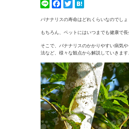
Li
F
T
H
n
a
wi
at
バナナリスの寿命はどれくらいなのでしょ
e
c
tt
e
e
er
n
もちろん、ペットにはいつまでも健康で長
b
a
そこで、バナナリスのかかりやすい病気や
o
法など、様々な観点から解説していきます
o
k