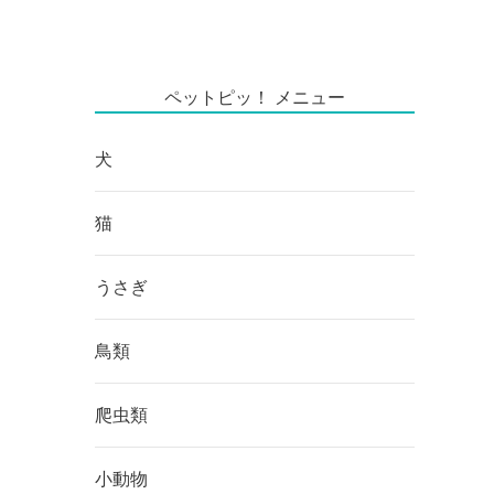
ペットピッ！ メニュー
犬
猫
うさぎ
鳥類
爬虫類
小動物