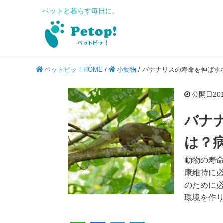
ペットと暮らす毎日に。
ペットピッ！HOME
/
小動物
/
バナナリスの寿命を伸ばす
公開日2018
バナ
は？
動物の寿
康維持に
のために
環境を作