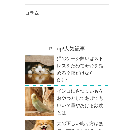
コラム
Petop!人気記事
猫のケージ飼いはスト
レスをためて寿命を縮
める？夜だけなら
OK？
インコにさつまいもを
おやつとしてあげても
いい？量やあげる頻度
とは
犬の正しい叱り方は無