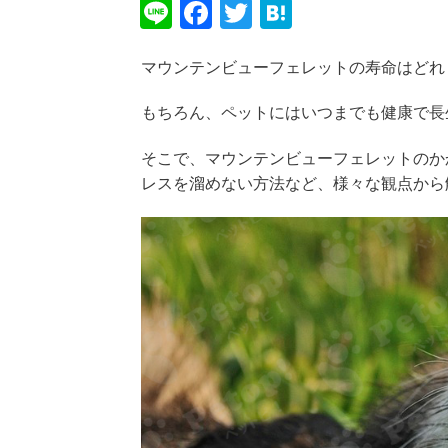
Li
F
T
H
n
a
wi
at
マウンテンビューフェレットの寿命はどれ
e
c
tt
e
e
er
n
もちろん、ペットにはいつまでも健康で長
b
a
そこで、マウンテンビューフェレットのか
o
レスを溜めない方法など、様々な観点から
o
k