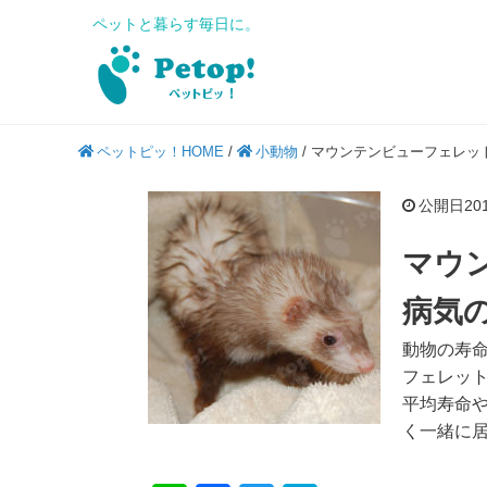
ペットと暮らす毎日に。
ペットピッ！HOME
/
小動物
/
マウンテンビューフェレッ
公開日2018
マウ
病気
動物の寿
フェレッ
平均寿命
く一緒に