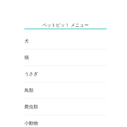
ペットピッ！ メニュー
犬
猫
うさぎ
鳥類
爬虫類
小動物