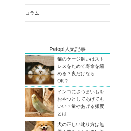
コラム
Petop!人気記事
猫のケージ飼いはスト
レスをためて寿命を縮
める？夜だけなら
OK？
インコにさつまいもを
おやつとしてあげても
いい？量やあげる頻度
とは
犬の正しい叱り方は無