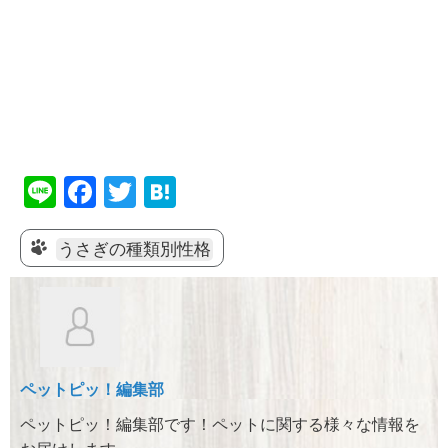
Li
F
T
H
n
a
wi
at
e
c
tt
e
うさぎの種類別性格
e
er
n
b
a
o
o
ペットピッ！編集部
k
ペットピッ！編集部です！ペットに関する様々な情報を