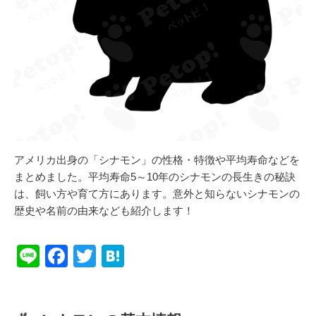
アメリカ出身の「シナモン」の性格・特徴や平均寿命などを
まとめました。平均寿命5～10年のシナモンの長生きの秘訣
は、飼い方や育て方にあります。意外と知らないシナモンの
歴史や名前の由来なども紹介します！
Li
F
T
H
n
a
wi
at
e
c
tt
e