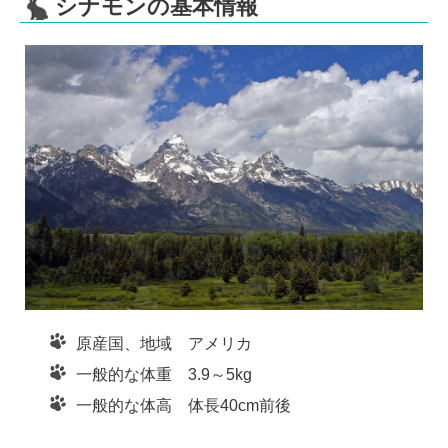
e
er
n
シナモンの基本情報
b
a
o
o
k
原産国、地域 アメリカ
一般的な体重 3.9～5kg
一般的な体高 体長40cm前後