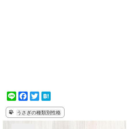
Li
F
T
H
n
a
wi
at
e
c
tt
e
うさぎの種類別性格
e
er
n