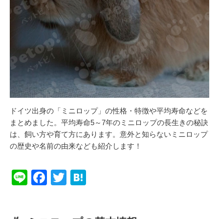
ドイツ出身の「ミニロップ」の性格・特徴や平均寿命などを
まとめました。平均寿命5～7年のミニロップの長生きの秘訣
は、飼い方や育て方にあります。意外と知らないミニロップ
の歴史や名前の由来なども紹介します！
Li
F
T
H
n
a
wi
at
e
c
tt
e