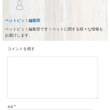
b
a
o
o
ペットピッ！編集部
k
ペットピッ！編集部です！ペットに関する様々な情報を
お届けします。
コメントを残す
*
名前