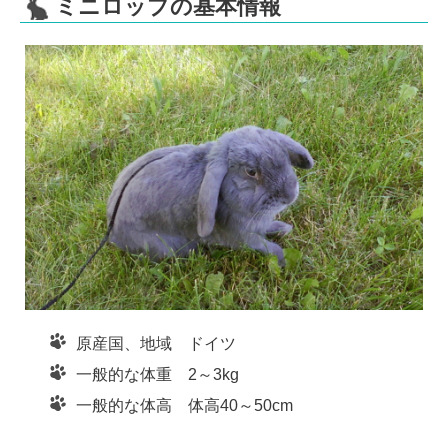
e
er
n
ミニロップの基本情報
b
a
o
o
k
原産国、地域 ドイツ
一般的な体重 2～3kg
一般的な体高 体高40～50cm