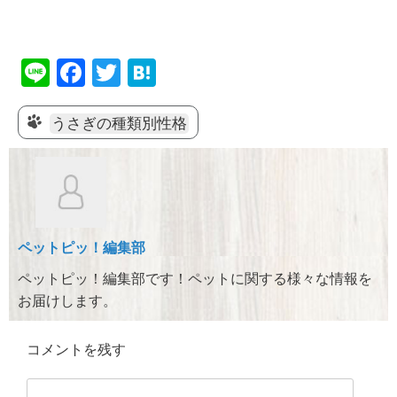
Li
F
T
H
n
a
wi
at
e
c
tt
e
うさぎの種類別性格
e
er
n
b
a
o
o
ペットピッ！編集部
k
ペットピッ！編集部です！ペットに関する様々な情報を
お届けします。
コメントを残す