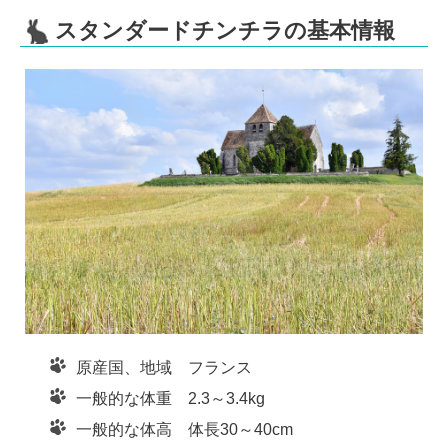
e
c
tt
e
e
er
n
スタンダードチンチラの基本情報
b
a
o
o
k
原産国、地域 フランス
一般的な体重 2.3～3.4kg
一般的な体高 体長30～40cm