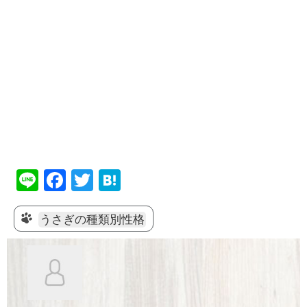
Li
F
T
H
n
a
wi
at
e
c
tt
e
うさぎの種類別性格
e
er
n
b
a
o