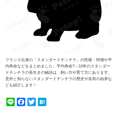
フランス出身の「スタンダードチンチラ」の性格・特徴や平
均寿命などをまとめました。平均寿命7～10年のスタンダー
ドチンチラの長生きの秘訣は、飼い方や育て方にあります。
意外と知らないスタンダードチンチラの歴史や名前の由来な
ども紹介します！
Li
F
T
H
n
a
wi
at