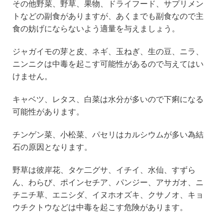
その他野菜、野草、果物、ドライフード、サプリメン
トなどの副食がありますが、あくまでも副食なので主
食の妨げにならないよう適量を与えましょう。
ジャガイモの芽と皮、ネギ、玉ねぎ、生の豆、ニラ、
ニンニクは中毒を起こす可能性があるので与えてはい
けません。
キャベツ、レタス、白菜は水分が多いので下痢になる
可能性があります。
チンゲン菜、小松菜、パセリはカルシウムが多い為結
石の原因となります。
野草は彼岸花、タケ二グサ、イチイ、水仙、すずら
ん、わらび、ポインセチア、パンジー、アサガオ、ニ
チニチ草、エニシダ、イヌホオズキ、クサノオ、キョ
ウチクトウなどは中毒を起こす危険があります。