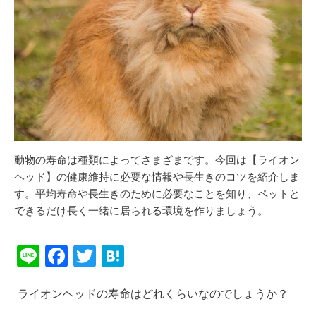
動物の寿命は種類によってさまざまです。今回は【ライオン
ヘッド】の健康維持に必要な情報や長生きのコツを紹介しま
す。平均寿命や長生きのために必要なことを知り、ペットと
できるだけ長く一緒に居られる環境を作りましょう。
Li
F
T
H
n
a
wi
at
ライオンヘッドの寿命はどれくらいなのでしょうか？
e
c
tt
e