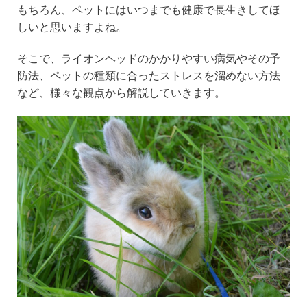
e
er
n
もちろん、ペットにはいつまでも健康で長生きしてほ
b
a
しいと思いますよね。
o
そこで、ライオンヘッドのかかりやすい病気やその予
o
防法、ペットの種類に合ったストレスを溜めない方法
k
など、様々な観点から解説していきます。