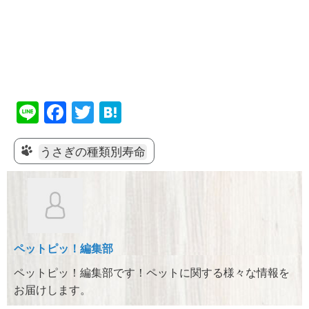
Li
F
T
H
n
a
wi
at
e
c
tt
e
うさぎの種類別寿命
e
er
n
b
a
o
o
ペットピッ！編集部
k
ペットピッ！編集部です！ペットに関する様々な情報を
お届けします。