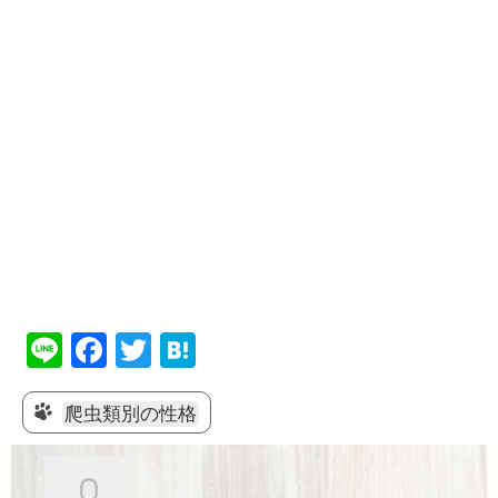
Li
F
T
H
n
a
wi
at
e
c
tt
e
爬虫類別の性格
e
er
n
b
a