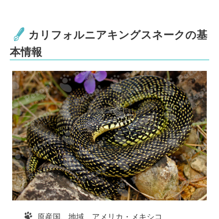
n
a
wi
at
e
c
tt
e
e
er
n
カリフォルニアキングスネークの基
b
a
本情報
o
o
k
原産国、地域 アメリカ・メキシコ