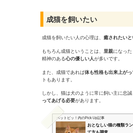
成猫を飼いたい
成猫を飼いたい人の心理は、
癒されたいと
もちろん成猫ということは、
里親
になった
精神のある
心の優しい人
が多いです。
また、成猫であれば
体も性格も出来上がっ
トもあります。
しかし、猫は犬のように常に飼い主に忠誠
ってあげる必要
があります。
ペットピッ！
内のPick Up記事
おとなしい猫の種類ラン
て方も調査