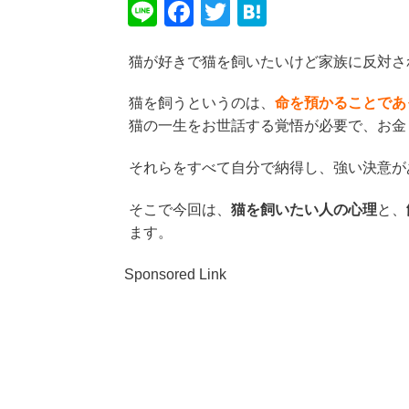
Li
F
T
H
n
a
wi
at
猫が好きで猫を飼いたいけど家族に反対さ
e
c
tt
e
e
er
n
猫を飼うというのは、
命を預かることであ
b
a
猫の一生をお世話する覚悟が必要で、お金
o
それらをすべて自分で納得し、強い決意が
o
k
そこで今回は、
猫を飼いたい人の心理
と、
ます。
Sponsored Link