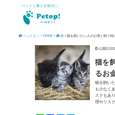
ペットと暮らす毎日に。
ペットピッ！HOME
/
猫
/
猫を飼いたい人の心理と飼う時
公開日2019
猫を
るお
猫を飼い
も少なく
スクもあ
理やリス