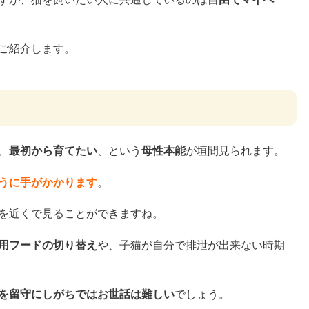
ご紹介します。
、
最初から育てたい
、という
母性本能
が垣間見られます。
うに手がかかります
。
を近くで見ることができますね。
用フードの切り替え
や、子猫が自分で排泄が出来ない時期
を留守にしがちではお世話は難しい
でしょう。