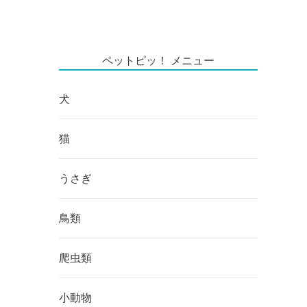
ペットピッ！ メニュー
犬
猫
うさぎ
鳥類
爬虫類
小動物