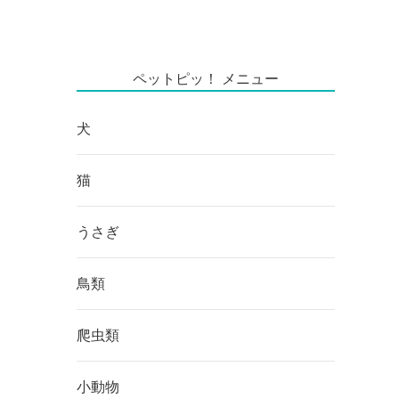
ペットピッ！ メニュー
犬
猫
うさぎ
鳥類
爬虫類
小動物