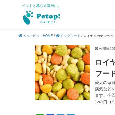
ペットと暮らす毎日に。
ペットピッ！HOME
/
ドッグフード
/
ロイヤルカナンのベ
公開日2019
ロイ
フー
愛犬の毎
病気など
ます。今
ンの口コ