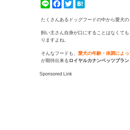
Li
F
T
H
n
a
wi
at
たくさんあるドッグフードの中から愛犬の
e
c
tt
e
e
er
n
飼い主さん自身が口にすることはなくても
b
a
りますよね。
o
そんなフードも、
愛犬の年齢・体調によっ
o
が期待出来る
ロイヤルカナンベッツプラン
k
Sponsored Link