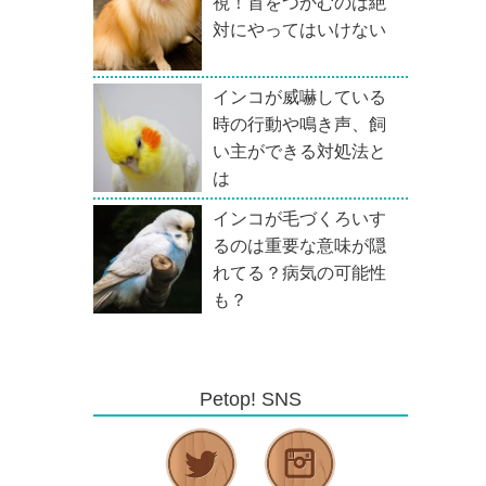
視！首をつかむのは絶
対にやってはいけない
インコが威嚇している
時の行動や鳴き声、飼
い主ができる対処法と
は
インコが毛づくろいす
るのは重要な意味が隠
れてる？病気の可能性
も？
Petop! SNS