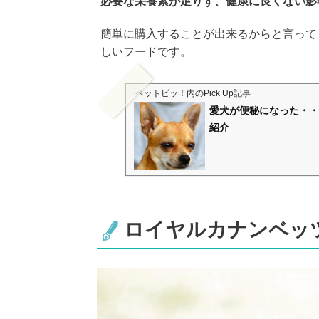
必要な栄養素が足りず、健康に良くない影
簡単に購入することが出来るからと言って
しいフードです。
ペットピッ！
内のPick Up記事
愛犬が便秘になった・・
紹介
ロイヤルカナンベッ