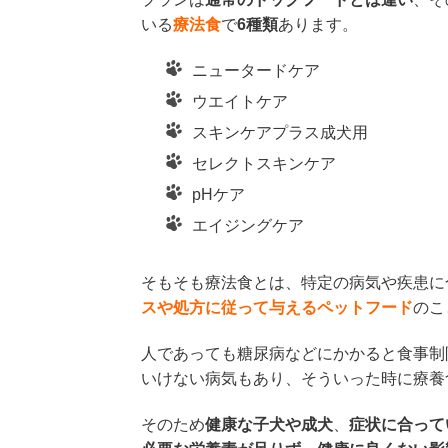
いる
療法食
で
6種類
あります。
ニュータードケア
ウエイトケア
スキンケアプラス成犬用
セレクトスキンケア
pHケア
エイジングケア
そもそも療法食とは、特定の病気や疾患に
スや処方に従って与えるペットフード
のこ
人であっても糖尿病などにかかると食事制
いけない病気もあり、そういった時に療養
そのため
健康な子犬や成犬
、
症状に合って