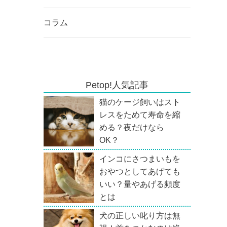
コラム
Petop!人気記事
猫のケージ飼いはスト
レスをためて寿命を縮
める？夜だけなら
OK？
インコにさつまいもを
おやつとしてあげても
いい？量やあげる頻度
とは
犬の正しい叱り方は無