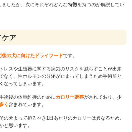
しましたが、次にそれぞれどんな
特徴
を持つのか解説してい
ドケア
術後の犬に向けたドライフード
です。
トレスや生殖器に関する病気のリスクを減らすことが出来
でなく、性ホルモンの分泌が止まってしまうため手術前と
く
なってしまいます。
手術後の体重維持のために
カロリー調整
がされており、少
多く
含まれています。
その犬よって摂るべき1日あたりのカロリーは異なるため、
かと思います。