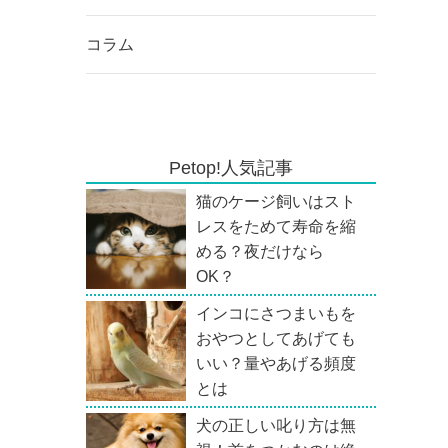
コラム
Petop!人気記事
猫のケージ飼いはスト
レスをためて寿命を縮
める？夜だけなら
OK？
インコにさつまいもを
おやつとしてあげても
いい？量やあげる頻度
とは
犬の正しい叱り方は無