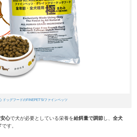
全安心 ドッグフードのFINEPET’S/ファインペッツ
・安心
で犬が必要としている栄養を
給餌量で調節
し、
全犬
ド
です。