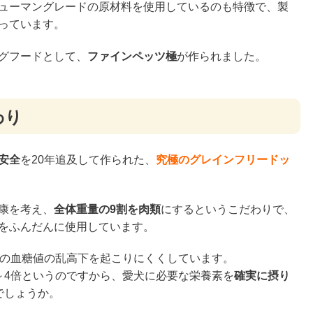
ューマングレードの原材料を使用しているのも特徴で、製
っています。
グフードとして、
ファインペッツ極
が作られました。
わり
安全
を20年追及して作られた、
究極のグレインフリードッ
康を考え、
全体重量の9割を肉類
にするというこだわりで、
をふんだんに使用しています。
の血糖値の乱高下を起こりにくくしています。
～4倍というのですから、愛犬に必要な栄養素を
確実に摂り
でしょうか。