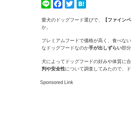
Li
F
T
H
n
a
wi
at
愛犬のドッグフード選びで、
【ファインペ
e
c
tt
e
か。
e
er
n
b
a
プレミアムフードで価格が高く、食べない
なドッグフードなのか
手が出しずらい
部分
o
o
犬によってドッグフードの好みや体質に合
k
判や安全性
について調査してみたので、ド
Sponsored Link