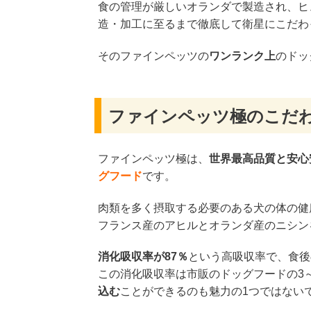
食の管理が厳しいオランダで製造され、ヒ
造・加工に至るまで徹底して衛星にこだわ
そのファインペッツの
ワンランク上
のドッ
ファインペッツ極のこだ
ファインペッツ極は、
世界最高品質と安心
グフード
です。
肉類を多く摂取する必要のある犬の体の健
フランス産のアヒルとオランダ産のニシン
消化吸収率が87％
という高吸収率で、食後
この消化吸収率は市販のドッグフードの3
込む
ことができるのも魅力の1つではない