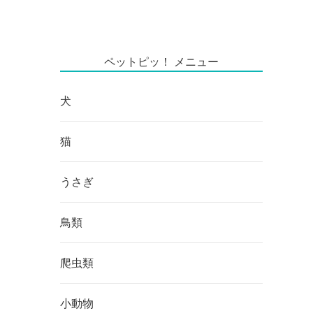
ペットピッ！ メニュー
犬
猫
うさぎ
鳥類
爬虫類
小動物