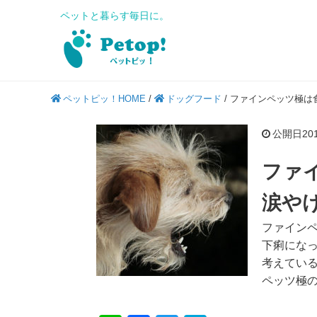
ペットと暮らす毎日に。
ペットピッ！HOME
/
ドッグフード
/
ファインペッツ極は
公開日2019
ファ
涙や
ファイン
下痢にな
考えてい
ペッツ極