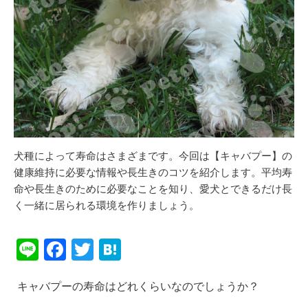
犬種によって寿命はさまざまです。今回は【キャバプー】の
健康維持に必要な情報や長生きのコツを紹介します。平均寿
命や長生きのために必要なことを知り、愛犬とできるだけ長
く一緒に居られる環境を作りましょう。
Li
F
T
H
n
a
wi
at
キャバプーの寿命はどれくらいなのでしょうか？
e
c
tt
e