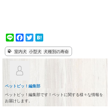
Li
F
T
H
n
a
wi
at
e
c
tt
e
室内犬
小型犬
犬種別の寿命
e
er
n
b
a
o
o
ペットピッ！編集部
k
ペットピッ！編集部です！ペットに関する様々な情報を
お届けします。