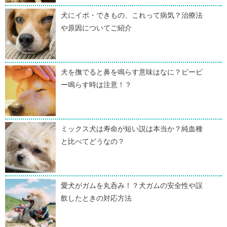
犬にイボ・できもの、これって病気？治療法
や原因についてご紹介
犬を撫でると鼻を鳴らす意味はなに？ピーピ
ー鳴らす時は注意！？
ミックス犬は寿命が短い説は本当か？純血種
と比べてどうなの？
愛犬がガムを丸呑み！？犬ガムの安全性や誤
飲したときの対応方法