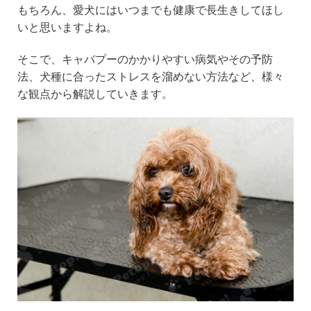
e
er
n
もちろん、愛犬にはいつまでも健康で長生きしてほし
b
a
いと思いますよね。
o
そこで、キャバプーのかかりやすい病気やその予防
o
法、犬種に合ったストレスを溜めない方法など、様々
k
な観点から解説していきます。