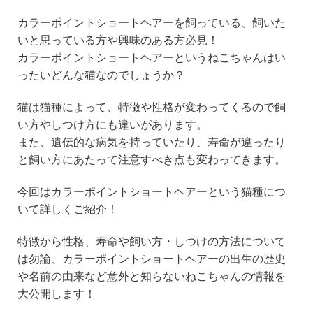
n
a
wi
at
カラーポイントショートヘアーを飼っている、飼いた
e
c
tt
e
いと思っている方や興味のある方必見！
e
er
n
カラーポイントショートヘアーというねこちゃんはい
b
a
ったいどんな猫なのでしょうか？
o
猫は猫種によって、特徴や性格が変わってくるので飼
o
い方やしつけ方にも違いがあります。
k
また、遺伝的な病気を持っていたり、寿命が違ったり
と飼い方にあたって注意すべき点も変わってきます。
今回はカラーポイントショートヘアーという猫種につ
いて詳しくご紹介！
特徴から性格、寿命や飼い方・しつけの方法について
は勿論、カラーポイントショートヘアーの出生の歴史
や名前の由来など意外と知らないねこちゃんの情報を
大公開します！