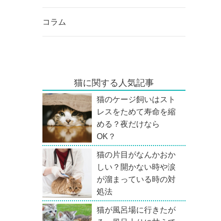
コラム
猫に関する人気記事
猫のケージ飼いはスト
レスをためて寿命を縮
める？夜だけなら
OK？
猫の片目がなんかおか
しい？開かない時や涙
が溜まっている時の対
処法
猫が風呂場に行きたが