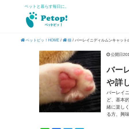
ペットと暮らす毎日に。
ペットピッ！HOME
/
猫
/
バーレイニディルムンキャット
公開日2018
バー
や詳
バーレイ
ど、基本
緒に楽し
る方、興