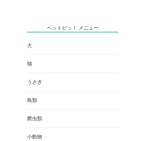
ペットピッ！ メニュー
犬
猫
うさぎ
鳥類
爬虫類
小動物