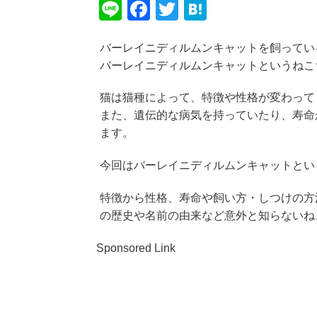
Li
F
T
H
n
a
wi
at
バーレイニディルムンキャットを飼ってい
e
c
tt
e
バーレイニディルムンキャットというねこ
e
er
n
b
a
猫は猫種によって、特徴や性格が変わって
また、遺伝的な病気を持っていたり、寿命
o
ます。
o
k
今回はバーレイニディルムンキャットとい
特徴から性格、寿命や飼い方・しつけの方
の歴史や名前の由来など意外と知らないね
Sponsored Link