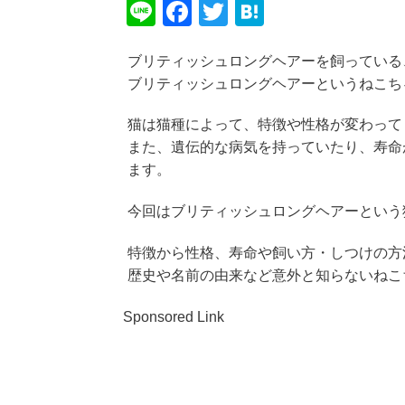
Li
F
T
H
n
a
wi
at
ブリティッシュロングヘアーを飼っている
e
c
tt
e
ブリティッシュロングヘアーというねこち
e
er
n
b
a
猫は猫種によって、特徴や性格が変わって
また、遺伝的な病気を持っていたり、寿命
o
ます。
o
k
今回はブリティッシュロングヘアーという
特徴から性格、寿命や飼い方・しつけの方
歴史や名前の由来など意外と知らないねこ
Sponsored Link