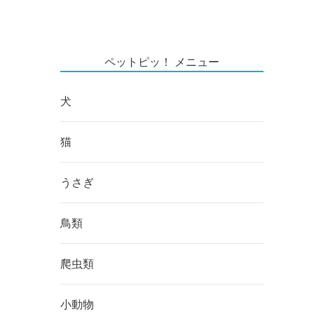
ペットピッ！ メニュー
犬
猫
うさぎ
鳥類
爬虫類
小動物