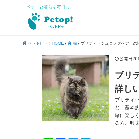
ペットと暮らす毎日に。
ペットピッ！HOME
/
猫
/
ブリティッシュロングヘアーの
公開日2018
ブリ
詳し
ブリティ
ど、基本
緒に楽し
る方、興