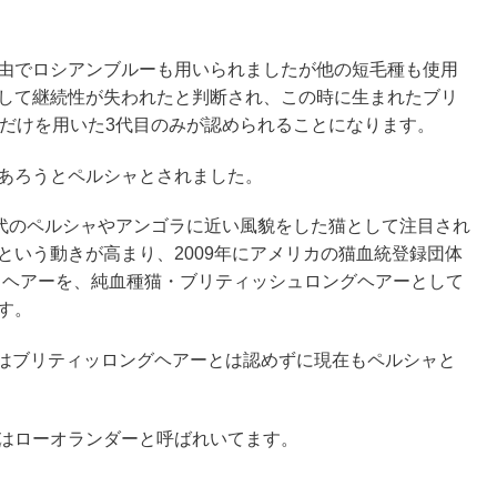
由でロシアンブルーも用いられましたが他の短毛種も使用
して継続性が失われたと判断され、この時に生まれたブリ
目だけを用いた3代目のみが認められることになります。
あろうとペルシャとされました。
古代のペルシャやアンゴラに近い風貌をした猫として注目され
という動きが高まり、2009年にアメリカの猫血統登録団体
ートヘアーを、純血種猫・ブリティッシュロングヘアーとして
す。
Fはブリティッロングヘアーとは認めずに現在もペルシャと
はローオランダーと呼ばれいてます。