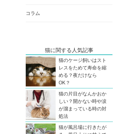
コラム
猫に関する人気記事
猫のケージ飼いはスト
レスをためて寿命を縮
める？夜だけなら
OK？
猫の片目がなんかおか
しい？開かない時や涙
が溜まっている時の対
処法
猫が風呂場に行きたが