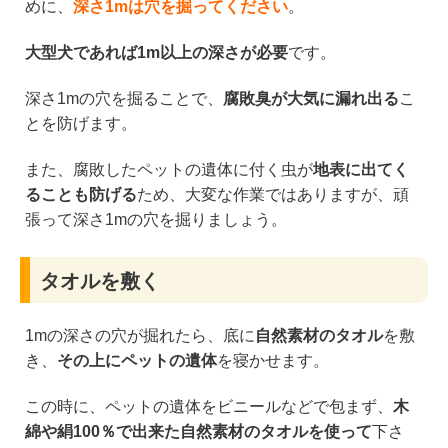
めに、
深さ1mは穴を掘ってください
。
大型犬であれば1m以上の深さが必要
です。
深さ1mの穴を掘ることで、
腐敗臭が大気に漏れ出る
こ
とを防げます。
また、腐敗したペットの遺体に付く虫が
地表に出てく
ることも防げる
ため、大変な作業ではありますが、頑
張って深さ1mの穴を掘りましょう。
タオルを敷く
1mの深さの穴が掘れたら、底に
自然素材のタオル
を敷
き、
その上にペットの遺体
を寝かせます。
この時に、ペットの遺体をビニールなどで包まず、
木
綿や絹100％で出来た自然素材のタオルを使って
下さ