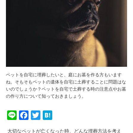
ペットを自宅に埋葬したいと、庭にお墓を作る方もいます
ね。そもそもペットの遺体を自宅に土葬することに問題はな
いのでしょうか？ペットを自宅で土葬する時の注意点やお墓
の作り方について知っておきましょう。
Li
F
T
H
n
a
wi
at
大切なペットが亡くなった時、どんな埋葬方法を考え