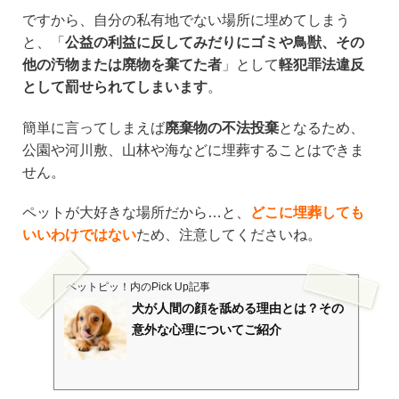
ですから、自分の私有地でない場所に埋めてしまう
と、「
公益の利益に反してみだりにゴミや鳥獣、その
他の汚物または廃物を棄てた者
」として
軽犯罪法違反
として罰せられてしまいます
。
簡単に言ってしまえば
廃棄物の不法投棄
となるため、
公園や河川敷、山林や海などに埋葬することはできま
せん。
ペットが大好きな場所だから…と、
どこに埋葬しても
いいわけではない
ため、注意してくださいね。
ペットピッ！
内のPick Up記事
犬が人間の顔を舐める理由とは？その
意外な心理についてご紹介