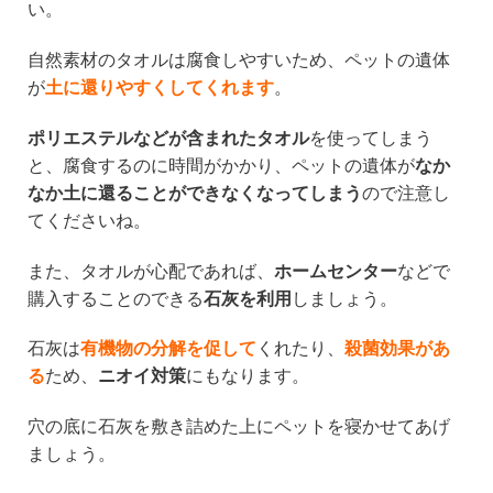
い。
自然素材のタオルは腐食しやすいため、ペットの遺体
が
土に還りやすくしてくれます
。
ポリエステルなどが含まれたタオル
を使ってしまう
と、腐食するのに時間がかかり、ペットの遺体が
なか
なか土に還ることができなくなってしまう
ので注意し
てくださいね。
また、タオルが心配であれば、
ホームセンター
などで
購入することのできる
石灰を利用
しましょう。
石灰は
有機物の分解を促して
くれたり、
殺菌効果があ
る
ため、
ニオイ対策
にもなります。
穴の底に石灰を敷き詰めた上にペットを寝かせてあげ
ましょう。