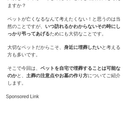
e
c
tt
e
ますか？
e
er
n
b
a
ペットが亡くなるなんて考えたくない！と思うのは当
然のことですが、
いつ訪れるかわからないその時にし
o
っかり弔ってあげる
ためにも大切なことです。
o
k
大切なペットだからこそ、
身近に埋葬したい
と考える
方も多いです。
そこで今回は、
ペットを自宅で埋葬することは可能な
のか
と、
土葬の注意点やお墓の作り方
についてご紹介
します。
Sponsored Link