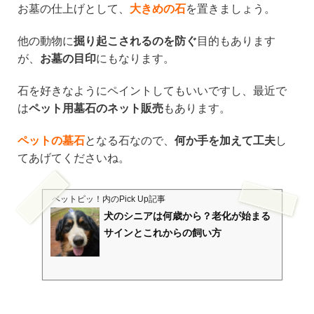
お墓の仕上げとして、
大きめの石
を置きましょう。
他の動物に
掘り起こされるのを防ぐ
目的もあります
が、
お墓の目印
にもなります。
石を好きなようにペイントしてもいいですし、最近で
は
ペット用墓石のネット販売
もあります。
ペットの墓石
となる石なので、
何か手を加えて工夫
し
てあげてくださいね。
ペットピッ！
内のPick Up記事
犬のシニアは何歳から？老化が始まる
サインとこれからの飼い方