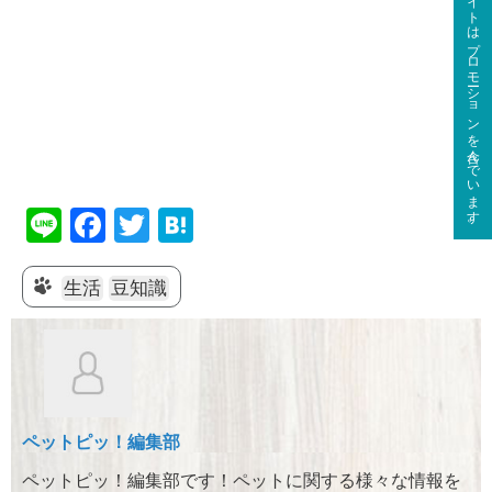
このサイトはプロモーションを含んでいます。
Li
F
T
H
n
a
wi
at
e
c
tt
e
生活
豆知識
e
er
n
b
a
o
o
ペットピッ！編集部
k
ペットピッ！編集部です！ペットに関する様々な情報を