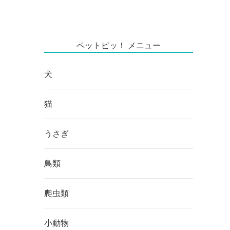
ペットピッ！ メニュー
犬
猫
うさぎ
鳥類
爬虫類
小動物