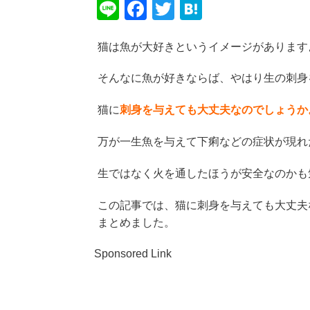
Li
F
T
H
n
a
wi
at
猫は魚が大好きというイメージがあります
e
c
tt
e
e
er
n
そんなに魚が好きならば、やはり生の刺身
b
a
猫に
刺身を与えても大丈夫なのでしょうか
o
o
万が一生魚を与えて下痢などの症状が現れ
k
生ではなく火を通したほうが安全なのかも
この記事では、猫に刺身を与えても大丈夫
まとめました。
Sponsored Link