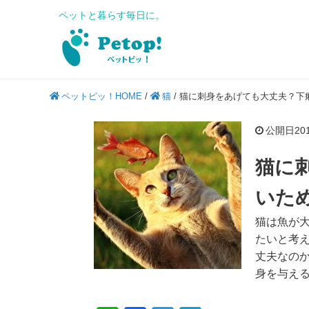
ペットと暮らす毎日に。
ペットピッ！HOME
/
猫
/
猫に刺身をあげても大丈夫？下
公開日2019
猫に
いた
猫は魚が
たいと考
丈夫なの
身を与え