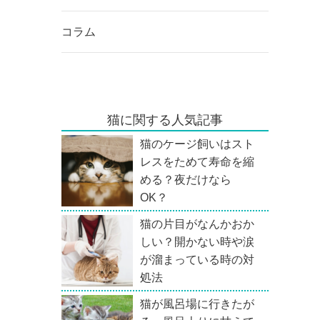
コラム
猫に関する人気記事
猫のケージ飼いはスト
レスをためて寿命を縮
める？夜だけなら
OK？
猫の片目がなんかおか
しい？開かない時や涙
が溜まっている時の対
処法
猫が風呂場に行きたが