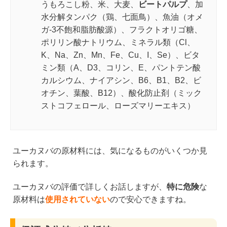
うもろこし粉、米、大麦、
ビートパルプ
、加
水分解タンパク（鶏、七面鳥）、魚油（オメ
ガ-3不飽和脂肪酸源）、フラクトオリゴ糖、
ポリリン酸ナトリウム、ミネラル類（Cl、
K、Na、Zn、Mn、Fe、Cu、I、Se）、ビタ
ミン類（A、D3、コリン、E、パントテン酸
カルシウム、ナイアシン、B6、B1、B2、ビ
オチン、葉酸、B12）、酸化防止剤（ミック
ストコフェロール、ローズマリーエキス）
ユーカヌバの原材料には、気になるものがいくつか見
られます。
ユーカヌバの評価で詳しくお話しますが、
特に危険
な
原材料は
使用されていない
ので安心できますね。