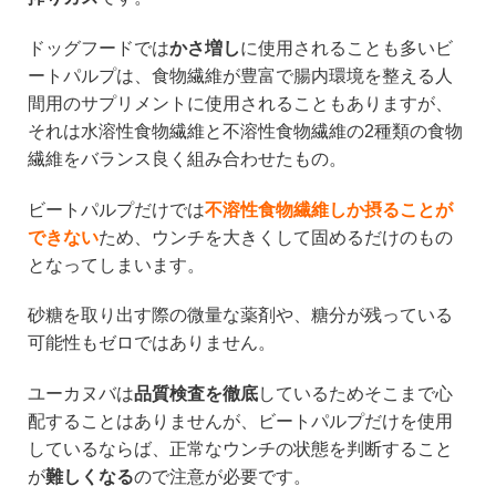
ドッグフードでは
かさ増し
に使用されることも多いビ
ートパルプは、食物繊維が豊富で腸内環境を整える人
間用のサプリメントに使用されることもありますが、
それは水溶性食物繊維と不溶性食物繊維の2種類の食物
繊維をバランス良く組み合わせたもの。
ビートパルプだけでは
不溶性食物繊維しか摂ることが
できない
ため、ウンチを大きくして固めるだけのもの
となってしまいます。
砂糖を取り出す際の微量な薬剤や、糖分が残っている
可能性もゼロではありません。
ユーカヌバは
品質検査を徹底
しているためそこまで心
配することはありませんが、ビートパルプだけを使用
しているならば、正常なウンチの状態を判断すること
が
難しくなる
ので注意が必要です。