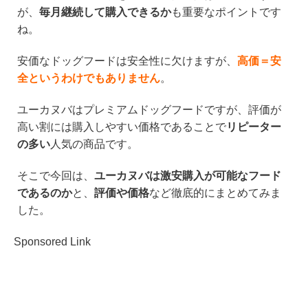
e
c
tt
e
が、
毎月継続して購入できるか
も重要なポイントです
e
er
n
ね。
b
a
安価なドッグフードは安全性に欠けますが、
高価＝安
o
全というわけでもありません
。
o
k
ユーカヌバはプレミアムドッグフードですが、評価が
高い割には購入しやすい価格であることで
リピーター
の多い
人気の商品です。
そこで今回は、
ユーカヌバは激安購入が可能なフード
であるのか
と、
評価や価格
など徹底的にまとめてみま
した。
Sponsored Link