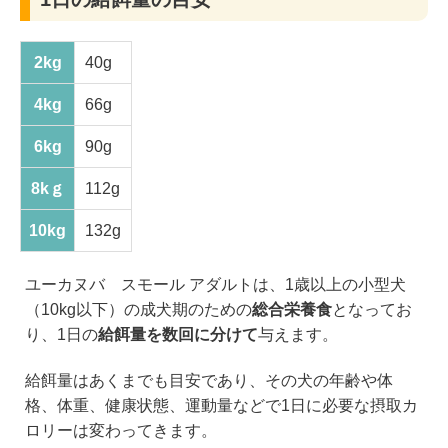
2kg
40g
4kg
66g
6kg
90g
8kｇ
112g
10kg
132g
ユーカヌバ スモール アダルトは、1歳以上の小型犬
（10kg以下）の成犬期のための
総合栄養食
となってお
り、1日の
給餌量を数回に分けて
与えます。
給餌量はあくまでも目安であり、その犬の年齢や体
格、体重、健康状態、運動量などで1日に必要な摂取カ
ロリーは変わってきます。