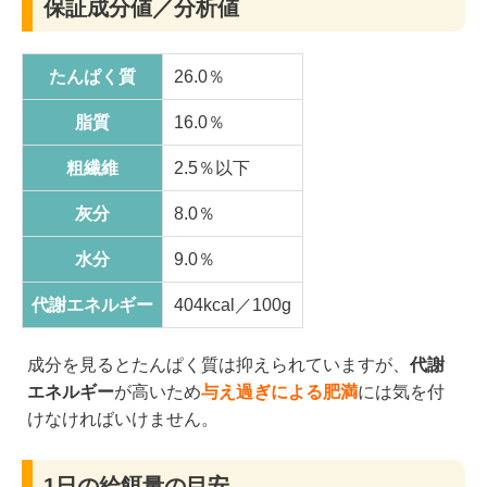
保証成分値／分析値
たんぱく質
26.0％
脂質
16.0％
粗繊維
2.5％以下
灰分
8.0％
水分
9.0％
代謝エネルギー
404kcal／100g
成分を見るとたんぱく質は抑えられていますが、
代謝
エネルギー
が高いため
与え過ぎによる肥満
には気を付
けなければいけません。
1日の給餌量の目安