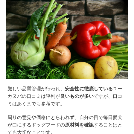
厳しい品質管理が行われ、
安全性に徹底している
ユー
カヌバの口コミは評判が
良いものが多い
ですが、口コ
ミはあくまでも参考です。
周りの意見や価格にとらわれず、自分の目で毎日愛犬
が口にするドッグフードの
原材料を確認
することはと
ても大切なことです。