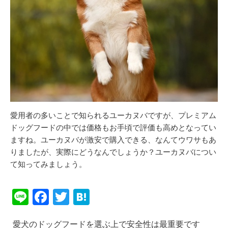
愛用者の多いことで知られるユーカヌバですが、プレミアム
ドッグフードの中では価格もお手頃で評価も高めとなってい
ますね。ユーカヌバが激安で購入できる、なんてウワサもあ
りましたが、実際にどうなんでしょうか？ユーカヌバについ
て知ってみましょう。
Li
F
T
H
n
a
wi
at
愛犬のドッグフードを選ぶ上で安全性は最重要です