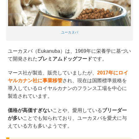
ユーカヌバ
ユーカヌバ（Eukanuba）は、1969年に栄養学に基づい
て開発された
プレミアムドッグフード
です。
マース社が製造、販売していましたが、
2017年にロイ
ヤルカナン社に事業移管
され、現在は国際標準規格を
導入しているロイヤルカナンのフランス工場を中心に
製造されています。
価格が高価すぎない
ことや、愛用している
ブリーダー
が多い
ことでも知られており、ユーカヌバを愛犬に与
えている方も多いようです。