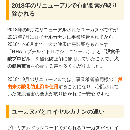
2018年のリニューアルで心配要素が取り
除かれる
2018年の9月にリニューアル
されたユーカヌバですが、
2017年7月にロイヤルカナンに事業移管されてから
2018年の8月まで、犬の健康に悪影響をもたらす
「
BHA
（ブチルヒドロキシアニソール）」と「
没食子
酸プロピル
」を酸化防止剤に使用していたことで、
犬
の健康被害
を心配する声が多くあがりました。
2018年9月のリニューアルでは、事業移管前同様の
自然
由来の酸化防止剤を使用
することになり、心配されて
いた健康被害の要素が取り除かれて一安心ですね。
ユーカヌバとロイヤルカナンの違い
プレミアムドッグフードで知られる
ユーカヌバ
とロイ