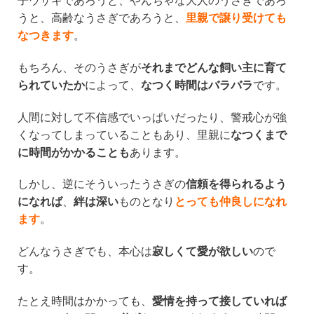
子ウサギであろうと、やんちゃな大人のうさぎであろ
うと、高齢なうさぎであろうと、
里親で譲り受けても
なつきます
。
もちろん、そのうさぎが
それまでどんな飼い主に育て
られていたか
によって、
なつく時間はバラバラ
です。
人間に対して不信感でいっぱいだったり、警戒心が強
くなってしまっていることもあり、里親に
なつくまで
に時間がかかることも
あります。
しかし、逆にそういったうさぎの
信頼を得られるよう
になれば
、
絆は深い
ものとなり
とっても仲良しになれ
ます
。
どんなうさぎでも、本心は
寂しくて愛が欲しい
ので
す。
たとえ時間はかかっても、
愛情を持って接していれば