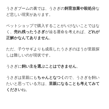
うさぎブームの裏では、うさぎの
飼育放棄や殺処分
な
ど悲しい現実があります。
ペットショップで購入することがいけないことではな
く、
売れ残ったうさぎ
が辿る運命を考えれば、
どれが
正解かなんてありません
。
ただ、子ウサギよりも成長したうさぎのほうが里親探
しは難しいのが現状です。
うさぎに
飼い主を選ぶことはできません
。
うさぎは里親にも
ちゃんとなつく
ので、うさぎを飼い
たいと思っている方は、
里親になることも考えてみて
ください
ね。