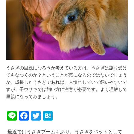
うさぎの里親になろうか考えている方は、うさぎは譲り受け
てもなつくのか？ということが気になるのではないでしょう
か。成長したうさぎであれば、人慣れしていて飼いやすいで
すが、子ウサギでは飼い方に注意が必要です。よく理解して
里親になってみましょう。
Li
F
T
H
n
a
wi
at
最近ではうさぎブームもあり、うさぎをペットとして