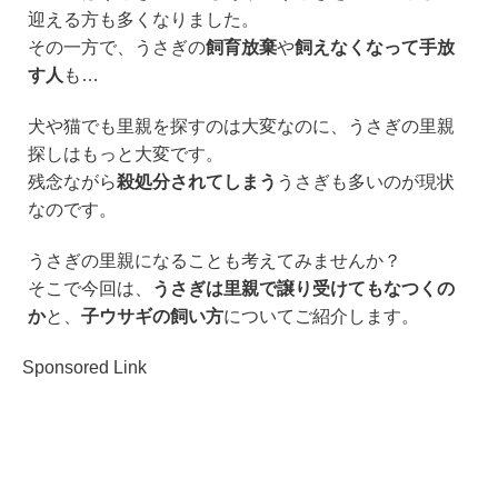
e
c
tt
e
迎える方も多くなりました。
e
er
n
その一方で、うさぎの
飼育放棄
や
飼えなくなって手放
b
a
す人
も…
o
犬や猫でも里親を探すのは大変なのに、うさぎの里親
o
探しはもっと大変です。
k
残念ながら
殺処分されてしまう
うさぎも多いのが現状
なのです。
うさぎの里親になることも考えてみませんか？
そこで今回は、
うさぎは里親で譲り受けてもなつくの
か
と、
子ウサギの飼い方
についてご紹介します。
Sponsored Link