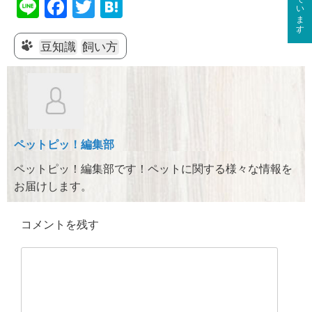
Li
F
T
H
n
a
wi
at
e
c
tt
e
豆知識
飼い方
e
er
n
b
a
o
o
ペットピッ！編集部
k
ペットピッ！編集部です！ペットに関する様々な情報を
お届けします。
コメントを残す