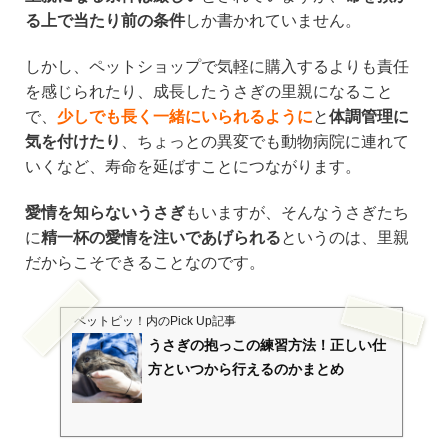
る上で当たり前の条件
しか書かれていません。
しかし、ペットショップで気軽に購入するよりも責任
を感じられたり、成長したうさぎの里親になること
で、
少しでも長く一緒にいられるように
と
体調管理に
気を付けたり
、ちょっとの異変でも動物病院に連れて
いくなど、寿命を延ばすことにつながります。
愛情を知らないうさぎ
もいますが、そんなうさぎたち
に
精一杯の愛情を注いであげられる
というのは、里親
だからこそできることなのです。
ペットピッ！
内のPick Up記事
うさぎの抱っこの練習方法！正しい仕
方といつから行えるのかまとめ