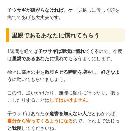
子ウサギが嫌がらなければ
、ケージ越しに優しく頭を
撫でてあげも大丈夫です。
里親であるあなたに慣れてもらう
1週間も経てば
子ウサギは環境に慣れてくる
ので、今度
は
里親であるあなたに慣れてもらう
ようにします。
徐々に部屋の中を
散歩させる時間を増やし
、
好きなよ
うに
動いてもらいましょう。
この時、追いかけたり、無理に触りに行ったり、抱っ
こしたりすることは
してはいけません
。
子ウサギはあなたが
危害を加えない人
だとわかれば、
自分から寄ってくるようになる
ので、それまでは
じっ
と我慢
してくださいね。