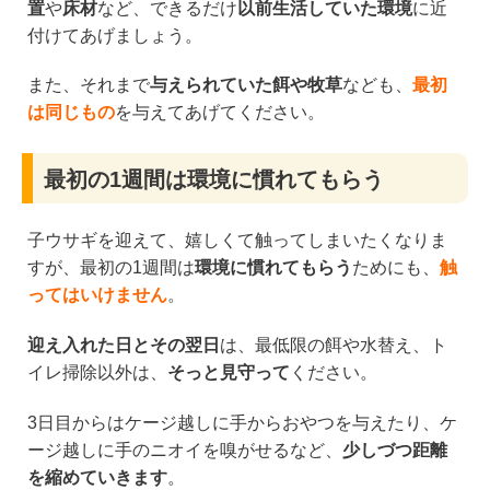
置
や
床材
など、できるだけ
以前生活していた環境
に近
付けてあげましょう。
また、それまで
与えられていた餌や牧草
なども、
最初
は同じもの
を与えてあげてください。
最初の1週間は環境に慣れてもらう
子ウサギを迎えて、嬉しくて触ってしまいたくなりま
すが、最初の1週間は
環境に慣れてもらう
ためにも、
触
ってはいけません
。
迎え入れた日とその翌日
は、最低限の餌や水替え、ト
イレ掃除以外は、
そっと見守って
ください。
3日目からはケージ越しに手からおやつを与えたり、ケ
ージ越しに手のニオイを嗅がせるなど、
少しづつ距離
を縮めていきます
。