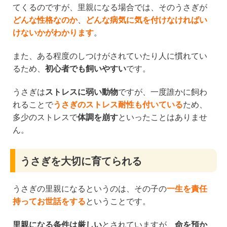
てくるのですが、里親になる場合では、そのうさぎが
どんな性格なのか
、
どんな病気に気を付けなければい
けないかがわかります
。
また、ある程度のしつけがされていたり人に慣れてい
るため、
初心者でも飼いやすい
です。
うさぎは
ストレスに弱い動物
ですが、一度誰かに飼わ
れることで
うさぎのストレス耐性も付いている
ため、
多少のストレスで
体調を崩す
といったことはありませ
ん。
うさぎを大切に育てられる
うさぎの里親になるというのは、その子の
一生を責任
持ってお世話をする
ということです。
里親になる条件は厳しい
とされていますが、
命を預か