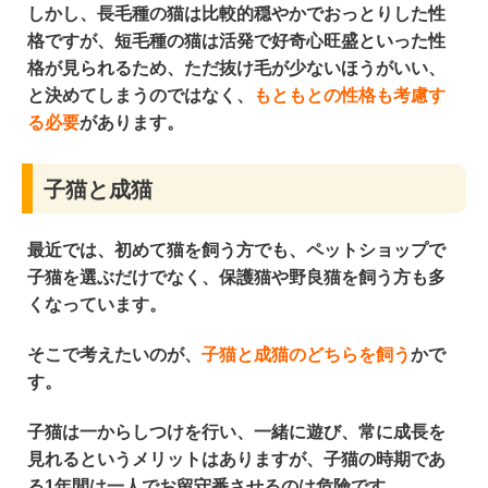
しかし、長毛種の猫は
比較的穏やかでおっとりした性
格
ですが、短毛種の猫は
活発で好奇心旺盛といった性
格
が見られるため、ただ抜け毛が少ないほうがいい、
と決めてしまうのではなく、
もともとの性格も考慮す
る必要
があります。
子猫と成猫
最近では、初めて猫を飼う方でも、ペットショップで
子猫を選ぶだけでなく、保護猫や野良猫を飼う方も多
くなっています。
そこで考えたいのが、
子猫と成猫のどちらを飼う
かで
す。
子猫は
一からしつけ
を行い、一緒に遊び、
常に成長を
見れる
というメリットはありますが、子猫の時期であ
る1年間は
一人でお留守番させるのは危険
です。