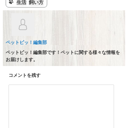
e
c
itt
e
生活
飼い方
e
er
n
b
a
o
o
ペットピッ！編集部
k
ペットピッ！編集部です！ペットに関する様々な情報を
お届けします。
コメントを残す