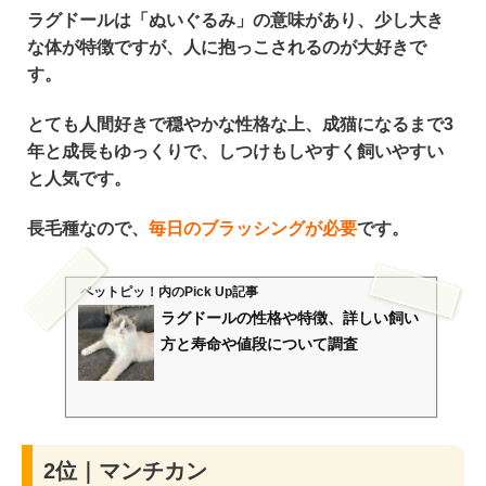
ラグドールは「ぬいぐるみ」の意味があり、
少し大き
な体が特徴
ですが、人に
抱っこされるのが大好き
で
す。
とても
人間好きで穏やかな性格
な上、成猫になるまで3
年と
成長もゆっくり
で、
しつけもしやすく
飼いやすい
と人気です。
長毛種なので、
毎日のブラッシングが必要
です。
ペットピッ！
内のPick Up記事
ラグドールの性格や特徴、詳しい飼い
方と寿命や値段について調査
2位｜マンチカン