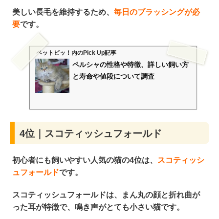
美しい長毛を維持するため、
毎日のブラッシングが必
要
です。
ペットピッ！
内のPick Up記事
ペルシャの性格や特徴、詳しい飼い方
と寿命や値段について調査
4位｜スコティッシュフォールド
初心者にも飼いやすい人気の猫の4位は、
スコティッシ
ュフォールド
です。
スコティッシュフォールドは、
まん丸の顔と折れ曲が
った耳が特徴
で、
鳴き声がとても小さい
猫です。