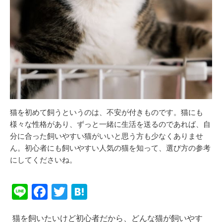
猫を初めて飼うというのは、不安が付きものです。猫にも
様々な性格があり、ずっと一緒に生活を送るのであれば、自
分に合った飼いやすい猫がいいと思う方も少なくありませ
ん。初心者にも飼いやすい人気の猫を知って、選び方の参考
にしてくださいね。
Li
F
T
H
n
a
wi
at
猫を飼いたいけど初心者だから、どんな猫が飼いやす