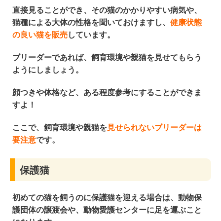
直接見ることができ、その猫の
かかりやすい病気
や、
猫種による
大体の性格
を聞いておけますし、
健康状態
の良い猫を販売
しています。
ブリーダーであれば、
飼育環境や親猫を見せてもらう
ようにしましょう。
顔つきや体格など、ある程度参考にすることができま
すよ！
ここで、飼育環境や親猫を
見せられないブリーダーは
要注意
です。
保護猫
初めての猫を飼うのに保護猫を迎える場合は、
動物保
護団体の譲渡会
や、
動物愛護センター
に足を運ぶこと