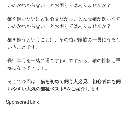
e
c
tt
e
いのかわからない、とお困りではありませんか？
e
er
n
b
a
猫を飼いたいけど初心者だから、どんな猫が飼いやす
いのかわからない、とお困りではありませんか？
o
o
猫を飼うということは、その猫が家族の一員になると
k
いうことです。
長い年月を一緒に過ごすわけですから、猫の性格も重
要になってきます。
そこで今回は、
猫を初めて飼う人必見！初心者にも飼
いやすい人気の猫種ベスト5
をご紹介します。
Sponsored Link