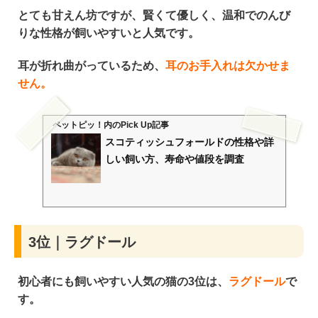
とても甘えん坊
ですが、
賢くて優しく、温和でのんび
りな性格
が飼いやすいと人気です。
耳が折れ曲がっているため、
耳のお手入れは欠かせま
せん。
ペットピッ！
内のPick Up記事
スコティッシュフォールドの性格や詳
しい飼い方、寿命や値段を調査
3位｜ラグドール
初心者にも飼いやすい人気の猫の3位は、
ラグドール
で
す。