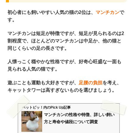
初心者にも飼いやすい人気の猫の2位は、
マンチカン
で
す。
マンチカンは
短足が特徴
ですが、
短足が見られるのは2
割程度
で、ほとんどのマンチカンは中足か、他の猫と
同じくらいの足の長さです。
人懐っこく穏やかな性格
ですが、
好奇心旺盛な一面も
見られる
人気の猫です。
遊ぶことも運動も大好き
ですが、
足腰の負担
を考え、
キャットタワーは
高すぎないものを選びましょう。
ペットピッ！
内のPick Up記事
マンチカンの性格や特徴、詳しい飼い
方と寿命や値段について調査