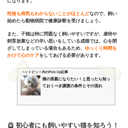
になります。
性格も病気もわからないことがほとんど
なので、飼い
始めたら
動物病院で健康診断
を受けましょう。
また、子猫は特に問題なく飼いやすいですが、
虐待や
飼育放棄
などの辛い思いをしている成猫では、
心を閉
ざしてしまっている場合も
あるため、
ゆっくり時間を
かけて心のケア
をしてあげる必要があります。
ペットピッ！
内のPick Up記事
猫の里親になりたい！と思ったら知っ
ておくべき譲渡の条件とその流れ
初心者にも飼いやすい猫を知ろう！