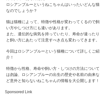
e
er
n
ロシアンブルーというねこちゃんはいったいどんな猫
b
a
なのでしょうか？
o
猫は猫種によって、特徴や性格が変わってくるので飼
o
い方やしつけ方にも違いがあります。
k
また、遺伝的な病気を持っていたり、寿命が違ったり
と飼い方にあたって注意すべき点も変わってきます。
今回はロシアンブルーという猫種について詳しくご紹
介！
特徴から性格、寿命や飼い方・しつけの方法について
は勿論、ロシアンブルーの出生の歴史や名前の由来な
ど意外と知らないねこちゃんの情報を大公開します！
Sponsored Link