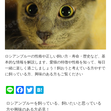
ロシアンブルーの性格や正しい飼い方・寿命・歴史など、基
本的な情報を解説します。愛猫の特徴や性格を知って、毎日
一緒に楽しく過ごしましょう！飼おうと考えている方やすで
に飼っている方、興味のある方もご覧ください
Li
F
T
H
n
a
wi
at
ロシアンブルーを飼っている、飼いたいと思っている
e
c
tt
e
方や興味のある方必見！