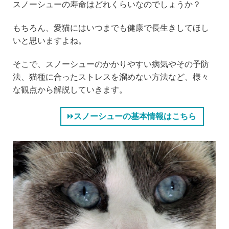
スノーシューの寿命はどれくらいなのでしょうか？
e
c
tt
e
e
er
n
もちろん、愛猫にはいつまでも健康で長生きしてほし
b
a
いと思いますよね。
o
そこで、スノーシューのかかりやすい病気やその予防
o
法、猫種に合ったストレスを溜めない方法など、様々
k
な観点から解説していきます。
スノーシューの基本情報はこちら