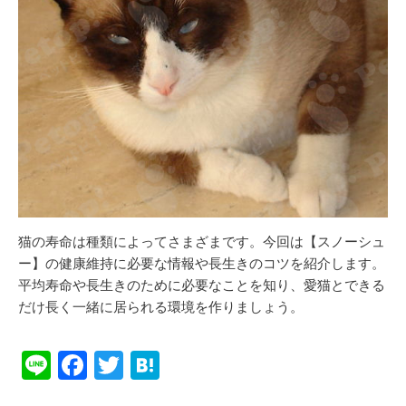
猫の寿命は種類によってさまざまです。今回は【スノーシュ
ー】の健康維持に必要な情報や長生きのコツを紹介します。
平均寿命や長生きのために必要なことを知り、愛猫とできる
だけ長く一緒に居られる環境を作りましょう。
Li
F
T
H
n
a
wi
at