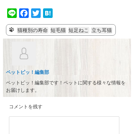
Li
F
T
H
n
a
wi
at
e
c
tt
e
猫種別の寿命
短毛猫
短足ねこ
立ち耳猫
e
er
n
b
a
o
o
ペットピッ！編集部
k
ペットピッ！編集部です！ペットに関する様々な情報を
お届けします。
コメントを残す