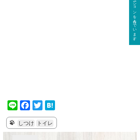
このサイトはプロモーションを含んでいます。
Li
F
T
H
n
a
wi
at
e
c
tt
e
しつけ
トイレ
e
er
n