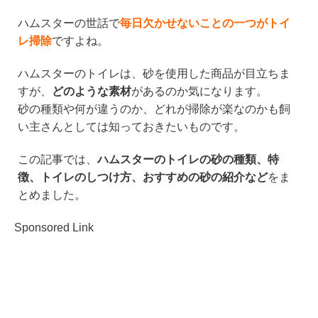
n
a
wi
at
ハムスターの世話で
毎日欠かせないことの一つがトイ
e
c
tt
e
レ掃除
ですよね。
e
er
n
b
a
ハムスターのトイレは、砂を使用した商品が目立ちま
すが、
どのような素材
があるのか気になります。
o
砂の種類や何が違うのか、どれが掃除が楽なのかも飼
o
い主さんとしては知っておきたいものです。
k
この記事では、
ハムスターのトイレの砂の種類、特
徴、トイレのしつけ方、おすすめの砂の紹介など
をま
とめました。
Sponsored Link