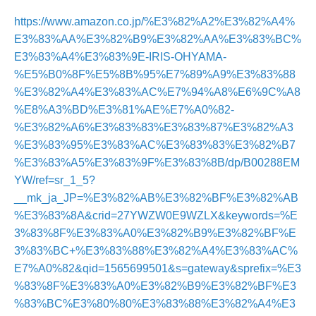
https://www.amazon.co.jp/%E3%82%A2%E3%82%A4%
E3%83%AA%E3%82%B9%E3%82%AA%E3%83%BC%
E3%83%A4%E3%83%9E-IRIS-OHYAMA-
%E5%B0%8F%E5%8B%95%E7%89%A9%E3%83%88
%E3%82%A4%E3%83%AC%E7%94%A8%E6%9C%A8
%E8%A3%BD%E3%81%AE%E7%A0%82-
%E3%82%A6%E3%83%83%E3%83%87%E3%82%A3
%E3%83%95%E3%83%AC%E3%83%83%E3%82%B7
%E3%83%A5%E3%83%9F%E3%83%8B/dp/B00288EM
YW/ref=sr_1_5?
__mk_ja_JP=%E3%82%AB%E3%82%BF%E3%82%AB
%E3%83%8A&crid=27YWZW0E9WZLX&keywords=%E
3%83%8F%E3%83%A0%E3%82%B9%E3%82%BF%E
3%83%BC+%E3%83%88%E3%82%A4%E3%83%AC%
E7%A0%82&qid=1565699501&s=gateway&sprefix=%E3
%83%8F%E3%83%A0%E3%82%B9%E3%82%BF%E3
%83%BC%E3%80%80%E3%83%88%E3%82%A4%E3