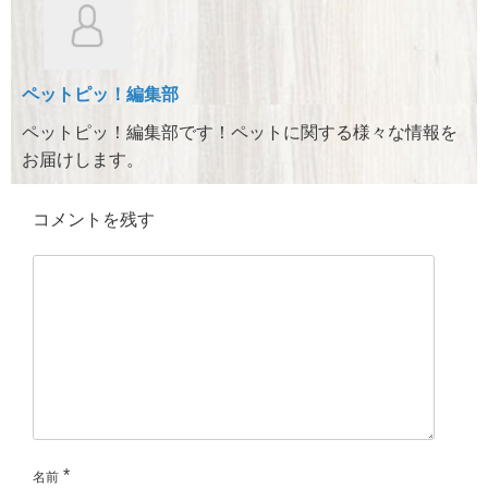
b
a
o
o
ペットピッ！編集部
k
ペットピッ！編集部です！ペットに関する様々な情報を
お届けします。
コメントを残す
*
名前