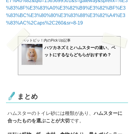
E7%A0%82&qid=1565699501&s=gateway&sprefix=%E3
%83%8F%E3%83%A0%E3%82%B9%E3%82%BF%E3
%83%BC%E3%80%80%E3%83%88%E3%82%A4%E3
%83%AC%2Caps%2C260&sr=8-19
ペットピッ！
内のPick Up記事
ハツカネズミとハムスターの違い、ペ
ットにするならどちらがおすすめ？
まとめ
ハムスターのトイレ砂には種類があり、
ハムスターに
合ったものを選ぶことが大切
です。