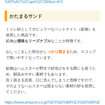
%83%AC%2Caps%2C260&sr=8-5
かたまるサンド
トイレ砂としてポピュラーなベントナイト（鉱物）を
使用した商品です。
鉱物は
価格もリーズナブル
なことが特徴です。
おしっこをした部分が
しっかり固まる
ため、スコップ
で救いやすくなっています。
鉱物はハムスターが野生で砂浴びをする際にも使うた
め、馴染みやすい素材でもあります。
良く固まる反面、口に含んでしまうと危険ですので、
そのようなハムスターは固まらない素材の砂を使用し
てください。
https://www.amazon.co.jp/%E3%82%B9%E3%83%89%E