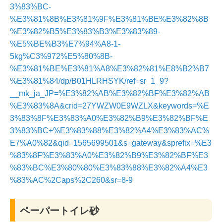
3%83%BC-
%E3%81%8B%E3%81%9F%E3%81%BE%E3%82%8B
%E3%82%B5%E3%83%B3%E3%83%89-
%E5%BE%B3%E7%94%A8-1-
5kg%C3%972%E5%80%8B-
%E3%81%BE%E3%81%A8%E3%82%81%E8%B2%B7
%E3%81%84/dp/B01HLRHSYK/ref=sr_1_9?
__mk_ja_JP=%E3%82%AB%E3%82%BF%E3%82%AB
%E3%83%8A&crid=27YWZW0E9WZLX&keywords=%E
3%83%8F%E3%83%A0%E3%82%B9%E3%82%BF%E
3%83%BC+%E3%83%88%E3%82%A4%E3%83%AC%
E7%A0%82&qid=1565699501&s=gateway&sprefix=%E3
%83%8F%E3%83%A0%E3%82%B9%E3%82%BF%E3
%83%BC%E3%80%80%E3%83%88%E3%82%A4%E3
%83%AC%2Caps%2C260&sr=8-9
ペーパートイレ砂