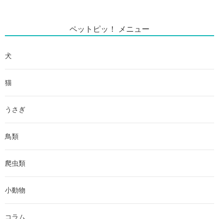
ペットピッ！ メニュー
犬
猫
うさぎ
鳥類
爬虫類
小動物
コラム