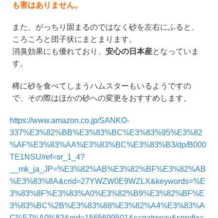
も害はありません。
また、がっちり固まるのではなく砂を左右にふると、
ころころと団子状にまとまります。
消臭効果にも優れており、
安心の日本産
となっていま
す。
稀に砂を食べてしまうハムスターもいるようですの
で、その際はほかの砂への変更をおすすめします。
https://www.amazon.co.jp/SANKO-
337%E3%82%BB%E3%83%BC%E3%83%95%E3%82
%AF%E3%83%AA%E3%83%BC%E3%83%B3/dp/B000
TE1NSU/ref=sr_1_4?
__mk_ja_JP=%E3%82%AB%E3%82%BF%E3%82%AB
%E3%83%8A&crid=27YWZW0E9WZLX&keywords=%E
3%83%8F%E3%83%A0%E3%82%B9%E3%82%BF%E
3%83%BC%2B%E3%83%88%E3%82%A4%E3%83%A
C%E7%A0%82&qid=1565699501&s=gateway&sprefix=