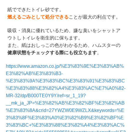
紙でできたトイレ砂です。
燃えるごみとして処分できる
ことが最大の利点です。
吸収・消臭に優れているため、嫌な臭いをシャットア
ウトしトイレを衛生的に保ちます。
また、紙はおしっこの色がわかるため、ハムスターの
健康状態をチェックする際にも役立ちます
。
https://www.amazon.co.jp/%E3%83%9E%E3%83%AB%
E3%82%AB%E3%83%B3-
%E3%83%9A%E3%83%BC%E3%83%91%E3%83%BC
%E3%83%88%E3%82%A4%E3%83%AC%E7%A0%82-
MR-32/dp/B000TE0Y9Y/ref=sr_1_19?
__mk_ja_JP=%E3%82%AB%E3%82%BF%E3%82%AB
%E3%83%8A&crid=27YWZW0E9WZLX&keywords=%E
3%83%8F%E3%83%A0%E3%82%B9%E3%82%BF%E
3%83%BC+%E3%83%88%E3%82%A4%E3%83%AC%