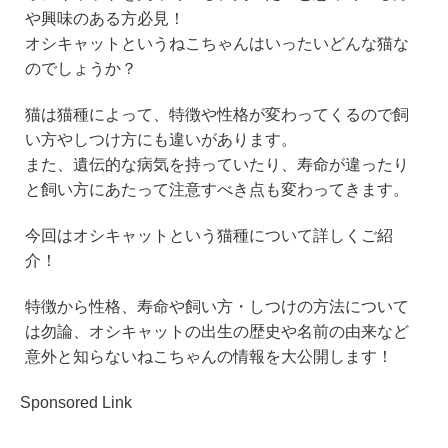
e
c
tt
e
や興味のある方必見！
e
er
n
オシキャットというねこちゃんはいったいどんな猫な
b
a
のでしょうか？
o
猫は猫種によって、特徴や性格が変わってくるので飼
o
い方やしつけ方にも違いがあります。
k
また、遺伝的な病気を持っていたり、寿命が違ったり
と飼い方にあたって注意すべき点も変わってきます。
今回はオシキャットという猫種について詳しくご紹
介！
特徴から性格、寿命や飼い方・しつけの方法について
は勿論、オシキャットの出生の歴史や名前の由来など
意外と知らないねこちゃんの情報を大公開します！
Sponsored Link