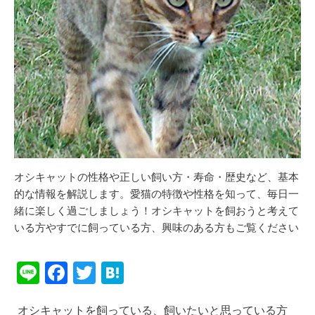
オシキャットの性格や正しい飼い方・寿命・歴史など、基本
的な情報を解説します。愛猫の特徴や性格を知って、毎日一
緒に楽しく過ごしましょう！オシキャットを飼おうと考えて
いる方やすでに飼っている方、興味のある方もご覧ください
Li
F
T
H
n
a
wi
at
オシキャットを飼っている、飼いたいと思っている方